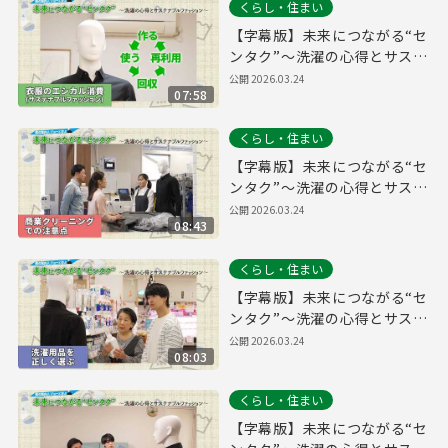
くらし・住まい
【字幕版】未来につながる“セ
ンタク”～洗濯の心得とサステ
ナブルファッション～【衣類
公開
2026.03.24
07:58
のエシカル消費（サステナブ
ルファッション）編】
くらし・住まい
【字幕版】未来につながる“セ
ンタク”～洗濯の心得とサステ
ナブルファッション～【商業
公開
2026.03.24
08:43
クリーニングでの注意点編】
くらし・住まい
【字幕版】未来につながる“セ
ンタク”～洗濯の心得とサステ
ナブルファッション～【洗濯
公開
2026.03.24
08:03
用品を正しく選ぶ編】
くらし・住まい
【字幕版】未来につながる“セ