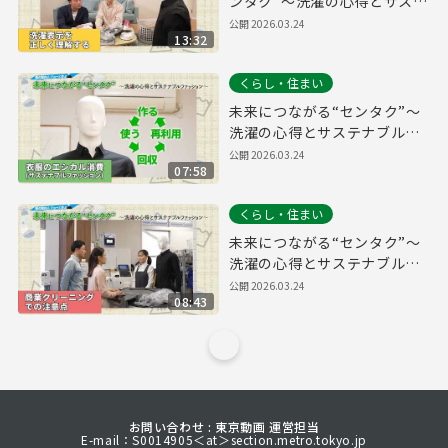
ンタク”～洗濯の心得とサステ
ナブルファッション～【洗濯
公開
2026.03.24
13:32
表示を正しく理解する編】
くらし・住まい
未来につながる“センタク”～
洗濯の心得とサステナブルフ
ァッション～【衣類のエシカ
公開
2026.03.24
07:58
ル消費（サステナブルファッ
ション）編】
くらし・住まい
未来につながる“センタク”～
洗濯の心得とサステナブルフ
ァッション～【商業クリーニ
公開
2026.03.24
08:43
ングでの注意点編】
お問い合わせ : 東京動画 運営担当
E-mail：S0014905＜at＞section.metro.tokyo.jp