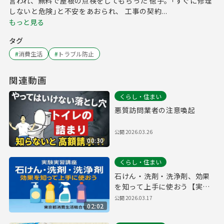
言われ、無料で屋根の点検をしてもらった 徳子。｢すぐに修理
しないと危険｣と不安をあおられ、 工事の契約...
もっと見る
タグ
#
消費生活
#
トラブル防止
関連動画
くらし・住まい
悪質訪問業者の注意喚起
公開
2026.03.26
00:30
くらし・住まい
石けん・洗剤・洗浄剤、効果
を知って上手に使おう【実験
実習講座より】
公開
2026.03.17
02:02