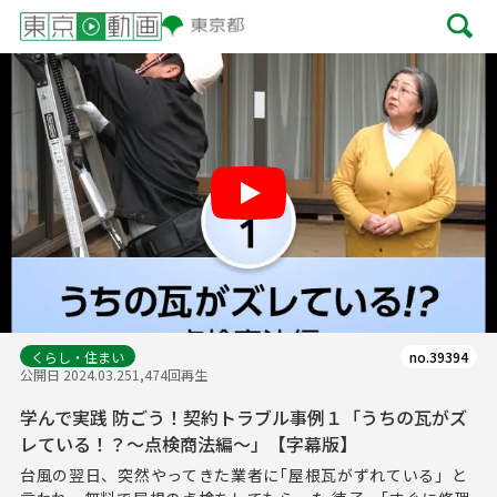
Play
くらし・住まい
no.39394
公開日 2024.03.25
1,474回再生
学んで実践 防ごう！契約トラブル事例１「うちの瓦がズ
レている！？～点検商法編～」【字幕版】
台風の翌日、突然やってきた業者に｢屋根瓦がずれている」と