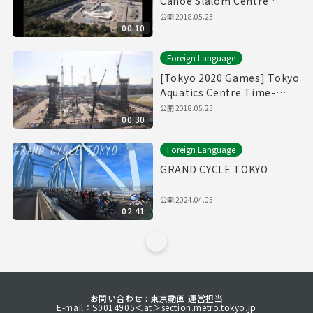
Canoe Slalom Centre
Time-Lapse Movie
公開
2018.05.23
00:10
Foreign Language
[Tokyo 2020 Games] Tokyo
Aquatics Centre Time-
Lapse Movie
公開
2018.05.23
00:30
Foreign Language
GRAND CYCLE TOKYO
公開
2024.04.05
02:41
お問い合わせ : 東京動画 運営担当
E-mail：S0014905＜at＞section.metro.tokyo.jp