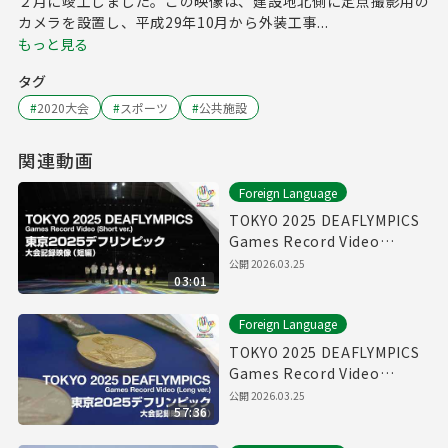
２月に竣工しました。この映像は、建設地北側に定点撮影用の
カメラを設置し、平成29年10月から外装工事...
もっと見る
タグ
#
2020大会
#
スポーツ
#
公共施設
関連動画
Foreign Language
TOKYO 2025 DEAFLYMPICS
Games Record Video
（Short ver.）
公開
2026.03.25
03:01
Foreign Language
TOKYO 2025 DEAFLYMPICS
Games Record Video
（Long ver.）
公開
2026.03.25
57:36