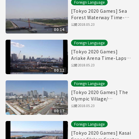
Foreign Language
[Tokyo 2020 Games] Sea
Forest Waterway Time-
Lapse Movie [海の森水上競
公開
2018.05.23
00:14
技場]
Foreign Language
[Tokyo 2020 Games]
Ariake Arena Time-Lapse
Movie [有明アリーナ]
公開
2018.05.23
00:12
Foreign Language
[Tokyo 2020 Games] The
Olympic Village/
Paralympic Village Time-
公開
2018.05.23
00:17
Lapse Movie [選手村]
Foreign Language
[Tokyo 2020 Games] Kasai