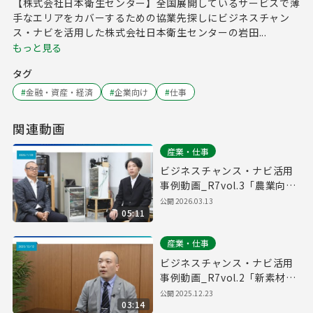
【株式会社日本衛生センター】全国展開しているサービスで薄
手なエリアをカバーするための協業先探しにビジネスチャン
ス・ナビを活用した株式会社日本衛生センターの岩田...
もっと見る
タグ
#
金融・資産・経済
#
企業向け
#
仕事
関連動画
産業・仕事
ビジネスチャンス・ナビ活用
事例動画_R7vol.3「農業向け
システム開発の協業先を探す
公開
2026.03.13
05:11
ために活用」
産業・仕事
ビジネスチャンス・ナビ活用
事例動画_R7vol.2「新素材開
発の協業先探しで活用」
公開
2025.12.23
03:14