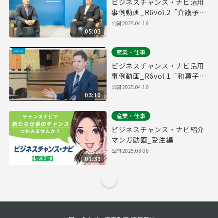
ビジネスチャンス・ナビ活用
事例動画_R6vol.2「介護予
防・リハビリ用運動機器開発
公開
2025.04.16
05:03
のための部品調達で活用」
産業・仕事
ビジネスチャンス・ナビ活用
事例動画_R6vol.1「和菓子屋
が資材調達探しに活用」
公開
2025.04.16
03:10
産業・仕事
ビジネスチャンス・ナビ紹介
マンガ動画_受注編
公開
2025.03.06
01:39