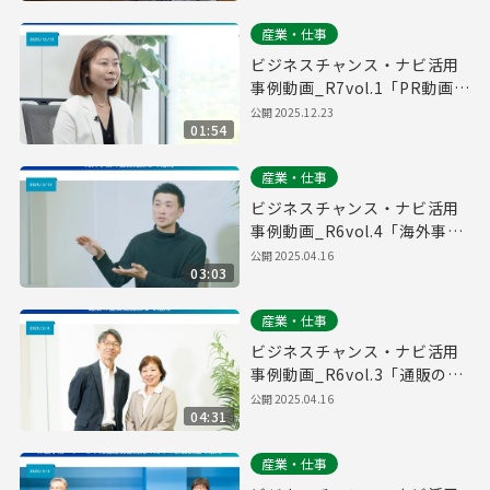
産業・仕事
ビジネスチャンス・ナビ活用
事例動画_R7vol.1「PR動画制
作先探しで活用」
公開
2025.12.23
01:54
産業・仕事
ビジネスチャンス・ナビ活用
事例動画_R6vol.4「海外事業
の協業先探しで活用」
公開
2025.04.16
03:03
産業・仕事
ビジネスチャンス・ナビ活用
事例動画_R6vol.3「通販の主
要商品探しで活用」
公開
2025.04.16
04:31
産業・仕事