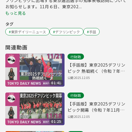
フリンピックに出場する東京選出選手の知事表敬訪問について
お知らせします。11月６日、東京202...
もっと見る
タグ
#
東京デイリーニュース
#
デフリンピック
#
手話
関連動画
行財政
【手話版】東京2025デフリン
ピック 熱戦続く（令和７年11
月21日 東京デイリーニュース
公開
2025.12.05
01:41
No.801）
行財政
【手話版】東京2025デフリン
ピック開幕（令和７年11月18
日 東京デイリーニュース
公開
2025.12.05
01:25
No.800）