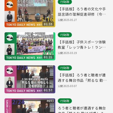
行財政
【手話版】ろう者の文化や手
話言語の理解促進研修（令和
７年５月16日 東京デイリーニ
公開
2025.05.27
01:33
ュース No.732）
行財政
【手話版】子供スポーツ体験
教室「レッツ青トレ！ランニ
ング教室with青学駅伝部」
公開
2025.03.19
01:21
（令和7年3月10日 東京デイリ
ーニュース No.703）
行財政
【手話版】ろう者と聴者が遭
遇する舞台作品「黙るな 動け
呼吸しろ」記者懇談会（令和7
公開
2025.03.07
01:57
年2月24日 東京デイリーニュ
ース No.693）
行財政
ろう者と聴者が遭遇する舞台