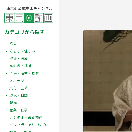
東京都公式動画チャンネル
カテゴリから探す
防災
くらし・住まい
健康・医療
高齢者・福祉
子供・若者・教育
スポーツ
文化・芸術
Play
環境・自然
観光
産業・仕事
デジタル・最新技術
インフラ・まちづくり
水道・下水道