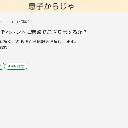
.08.08
1,816回再生
 それホントに若殿でござりまするか？
対策などのお役立ち情報をお届けします。
詐欺
察
#
特殊詐欺