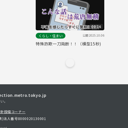
00:16
公開
2025.10.06
くらし・住まい
特殊詐欺一刀両断！！（横型15秒)
tion.metro.tokyo.jp
さい。
方針
投稿コーナー
表)
法人番号8000020130001
erved.