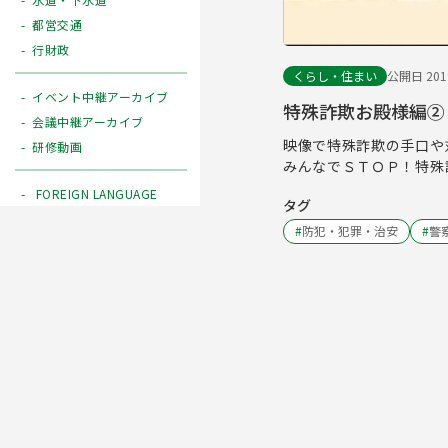
都営交通
行財政
くらし・住まい
公開日 2019
イベント中継アーカイブ
特殊詐欺お殿様編②
会議中継アーカイブ
映像で特殊詐欺の手口や
研修動画
みんなでＳＴＯＰ！特殊
FOREIGN LANGUAGE
タグ
#
防犯・犯罪・治安
#
警