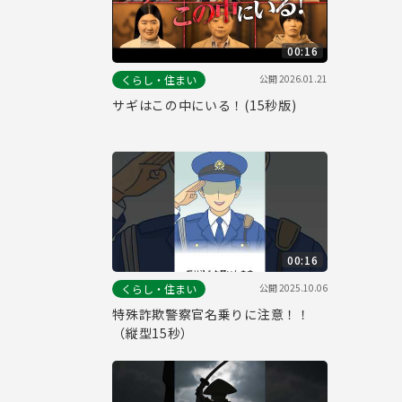
00:16
公開
2026.01.21
くらし・住まい
サギはこの中にいる！(15秒版)
00:16
公開
2025.10.06
くらし・住まい
特殊詐欺警察官名乗りに注意！！
（縦型15秒）