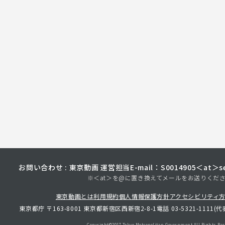
お問い合わせ : 東京動画 運営担当
E-mail：S0014905＜at＞sec
※＜at＞を@に置き換えてメールをお送りくだ
東京動画とは
利用規約
個人情報保護方針
アクセシビリティ
東京都庁 〒163-8001 東京都新宿区西新宿2-8-1
電話 03-5321-1111(代
Copyright©︎2017 Tokyo Metropolitan
Government.All Rights Res