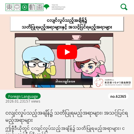
Play
Foreign Language
no.62365
2026.01.23
157 views
ငလျင်လှုပ်သည့်အချိန်၌ သတိပြုရမည့်အရာများ၊ အသင့်ပြင်ရ
မည့်အရာများ
ဤဗွီဒီယိုတွင် ငလျင်လှုပ်သည့်အချိန်၌ သတိပြုရမည့်အရာများ၊ င