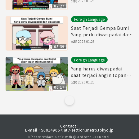
menunggu! Persiapkan
公開
2026.01.23
07:27
makanan sebelumnya!
Foreign Language
Saat Terjadi Gempa Bumi
Yang perlu diwaspadai dan
disiapkan
公開
2026.01.23
05:39
Foreign Language
Yang harus diwaspadai
saat terjadi angin topan
atau hujan lebat
公開
2026.01.23
06:17
Contact :
E-mail：S0014905＜at＞section.metro.tokyo.jp
※Please replace ＜at＞ with @ and send us an email.