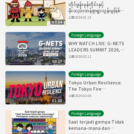
တိုင်ဖွန်းမုန်တိုင်းနှင့်
မိုးသည်းထန်စွာရွာသွန်းမှုဖြစ်ပွား
ခြင်း၊ကြိုတင်ပြင်ဆင်ရမည့်အရာ
公開
2026.01.23
07:34
များ
Foreign Language
WHY WATCH LIVE: G-NETS
LEADERS SUMMIT 2026,
April 27-29
公開
2026.02.12
00:27
Foreign Language
Tokyo Urban Resilience:
The Tokyo Fire
Department Annual Fire
公開
2026.02.06
01:33
Review 2026
Foreign Language
Saat terjadi gempa Tidak
kemana-mana dan