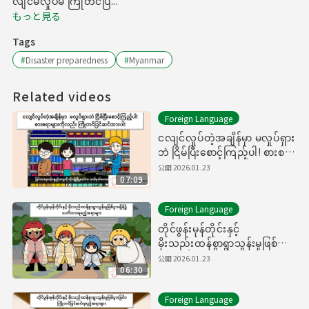
လျင်မလှုပ်မီ ကြိုတင်ပြ...
もっと見る
Tags
#
Disaster preparedness
#
Myanmar
Related videos
Foreign Language
ငလျင်လှုပ်တဲ့အချိန်မှာ မလှုပ်ရှား
ဘဲ ငြိမ်ပြီးစောင့်ကြည့်ပါ! စားစရာ
များကိုလည်း ကြိုတင်ပြင်ဆင်
公開
2026.01.23
07:09
ထားပါ!
Foreign Language
တိုင်ဖွန်းမုန်တိုင်းနှင့်
မိုးသည်းထန်စွာရွာသွန်းမှုဖြစ်ပွား
ချိန်၌ သတိထားရမည့်အရာများ
公開
2026.01.23
06:30
Foreign Language