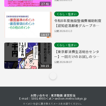
27:41
くらし・住まい
令和8年度施設整備費補助制度
【認知症高齢者グループホー
ム】
公開
2026.03.13
18:57
くらし・住まい
【東京都消費生活総合センタ
ー】一回だけのお試しのつも
りだったのに…定期購入編
公開
2026.08.07
00:15
お問い合わせ : 東京動画 運営担当
E-mail：S0014905＜at＞section.metro.tokyo.jp
※＜at＞を@に置き換えてメールをお送りください。