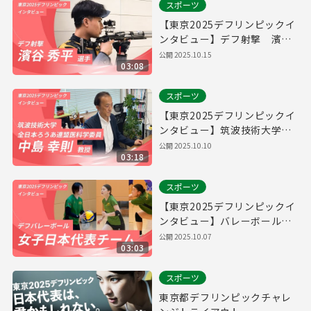
スポーツ
【東京2025デフリンピックイ
ンタビュー】デフ射撃 濱谷
秀平選手
公開
2025.10.15
03:08
スポーツ
【東京2025デフリンピックイ
ンタビュー】筑波技術大学教
員・全日本ろうあ連盟医科学
公開
2025.10.10
03:18
委員 中島幸則教授
スポーツ
【東京2025デフリンピックイ
ンタビュー】バレーボール女
子日本代表チーム
公開
2025.10.07
03:03
スポーツ
東京都デフリンピックチャレ