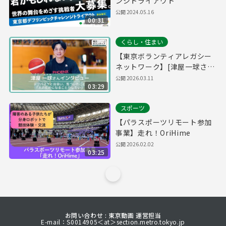
ンジトライアウト
公開
2024.05.16
00:31
くらし・住まい
【東京ボランティアレガシー
ネットワーク】[津屋一球さ
ん]デフバスケと出会い、気づ
公開
2026.03.11
03:29
いたこと 「人のためになるこ
とがしたい」
スポーツ
【パラスポーツリモート参加
事業】走れ！OriHime
公開
2026.02.02
03:25
お問い合わせ : 東京動画 運営担当
E-mail：S0014905＜at＞section.metro.tokyo.jp