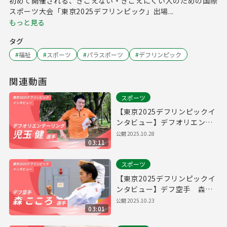
初めて開催される、きこえない・きこえにくい人のための国際
スポーツ大会「東京2025デフリンピック」出場...
もっと見る
タグ
#
福祉
#
スポーツ
#
パラスポーツ
#
デフリンピック
関連動画
スポーツ
【東京2025デフリンピックイ
ンタビュー】デフオリエンテ
ーリング 児玉健選手
公開
2025.10.28
03:11
スポーツ
【東京2025デフリンピックイ
ンタビュー】デフ空手 森こ
ころ選手
公開
2025.10.23
03:01