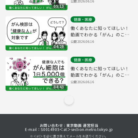
と #3【働きざかりで「が
公開
2026.06.16
05:13
ん」になったら】
健康・医療
働くあなたに知ってほしい！
動画でわかる「がん」のこ
と #2【「がん」の予防や早
公開
2026.06.16
04:29
期発見のために重要なこと】
健康・医療
働くあなたに知ってほしい！
動画でわかる「がん」のこ
と #1【どうしてがんはでき
公開
2026.06.16
04:43
る？】
お問い合わせ : 東京動画 運営担当
E-mail：S0014905＜at＞section.metro.tokyo.jp
※＜at＞を@に置き換えてメールをお送りください。