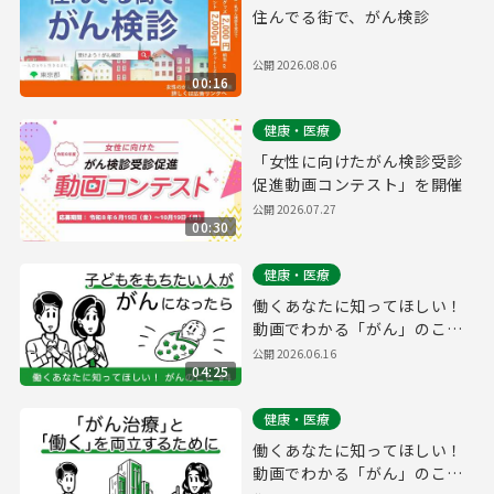
住んでる街で、がん検診
公開
2026.08.06
00:16
健康・医療
「女性に向けたがん検診受診
促進動画コンテスト」を開催
公開
2026.07.27
00:30
健康・医療
働くあなたに知ってほしい！
動画でわかる「がん」のこ
と #4【「がん」と「妊娠」
公開
2026.06.16
04:25
の関係とは？】
健康・医療
働くあなたに知ってほしい！
動画でわかる「がん」のこ