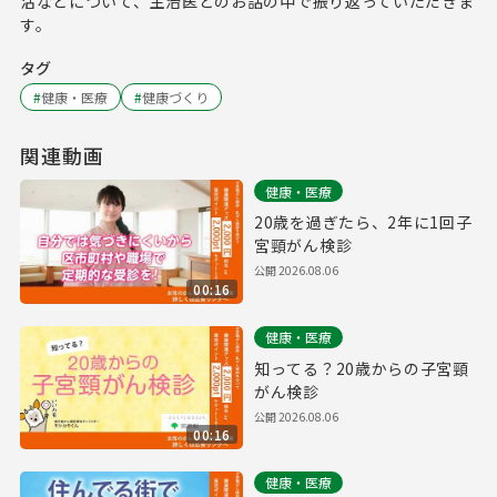
活などについて、主治医とのお話の中で振り返っていただきま
す。
タグ
#
健康・医療
#
健康づくり
関連動画
健康・医療
20歳を過ぎたら、2年に1回子
宮頸がん検診
公開
2026.08.06
00:16
健康・医療
知ってる？20歳からの子宮頸
がん検診
公開
2026.08.06
00:16
健康・医療