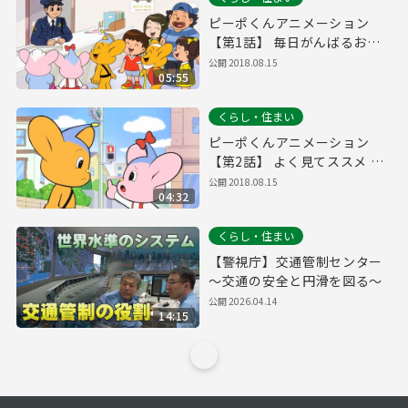
ピーポくんアニメーション
【第1話】 毎日がんばるおま
わりさん！の巻
公開
2018.08.15
05:55
くらし・住まい
ピーポくんアニメーション
【第2話】 よく見てススメ 青
信号！の巻
公開
2018.08.15
04:32
くらし・住まい
【警視庁】交通管制センター
～交通の安全と円滑を図る～
公開
2026.04.14
14:15