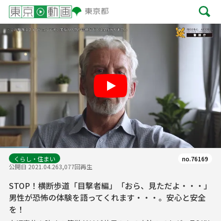
Play
くらし・住まい
no.76169
公開日 2021.04.26
3,077回再生
STOP！横断歩道「目撃者編」「おら、見ただよ・・・」
男性が恐怖の体験を語ってくれます・・・。安心と安全
を！