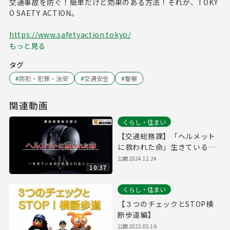
交通事故を防ぐ！簡単だけど効果のある方法！それが、TOKY
O SAETY ACTION。
https://www.safetyaction.tokyo/
もっと見る
タグ
#
防犯・犯罪・治安
#
交通安全
#
警察
関連動画
くらし・住まい
【交通総務課】「ヘルメット
に救われた命」生きているか
ら伝えられるメッセージ
公開
2024.12.24
10:37
くらし・住まい
【３つのチェックとSTOP横
断歩道編】
公開
2022.05.16