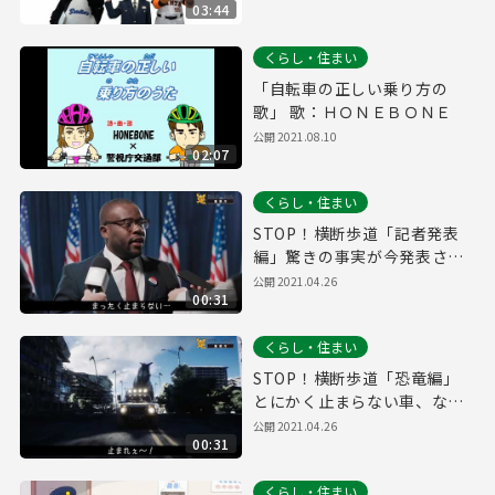
03:44
くらし・住まい
「自転車の正しい乗り方の
歌」 歌：ＨＯＮＥＢＯＮＥ
公開
2021.08.10
02:07
くらし・住まい
STOP！横断歩道「記者発表
編」驚きの事実が今発表され
る・・・。「東京怖い」なん
公開
2021.04.26
00:31
て言わせない！
くらし・住まい
STOP！横断歩道「恐竜編」
とにかく止まらない車、なぜ
なら・・・。あなたは止まれ
公開
2021.04.26
00:31
ないなんてことありませんよ
ね？
くらし・住まい