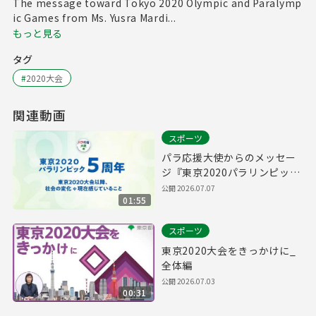
The message toward Tokyo 2020 Olympic and Paralymp
ic Games from Ms. Yusra Mardi...
もっと見る
タグ
#
2020大会
関連動画
スポーツ
パラ応援大使からのメッセー
ジ『東京2020パラリンピック
５周年 ー東京2020大会以
公開
2026.07.07
01:55
降、社会の変化や現在感じて
いることー』
スポーツ
東京2020大会をきっかけに_
全体編
公開
2026.07.03
00:31