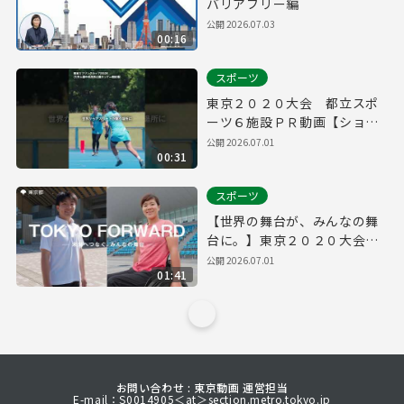
バリアフリー編
公開
2026.07.03
00:16
スポーツ
東京２０２０大会 都立スポ
ーツ６施設ＰＲ動画【ショー
ト】
公開
2026.07.01
00:31
スポーツ
【世界の舞台が、みんなの舞
台に。】東京２０２０大会
都立スポーツ６施設ＰＲ動画
公開
2026.07.01
01:41
お問い合わせ : 東京動画 運営担当
E-mail：S0014905＜at＞section.metro.tokyo.jp