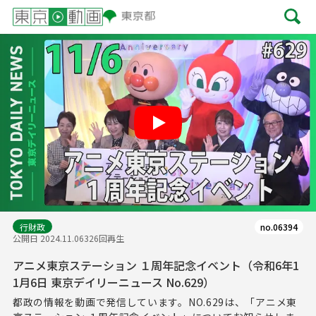
Play
行財政
no.06394
公開日 2024.11.06
326回再生
アニメ東京ステーション １周年記念イベント（令和6年1
1月6日 東京デイリーニュース No.629）
都政の情報を動画で発信しています。NO.629は、「アニメ東