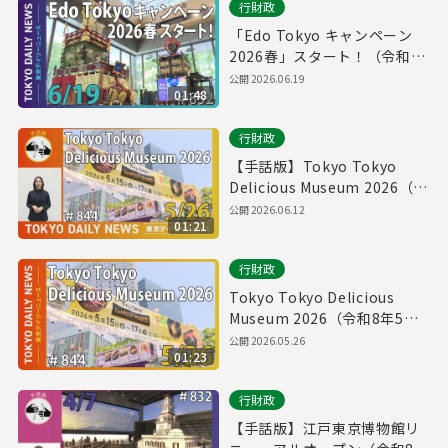
行財政
「Edo Tokyo キャンペーン
2026春」スタート！（令和8
年6月17日 東京デイリーニュ
公開
2026.06.19
01:48
ース No.852）
行財政
【手話版】Tokyo Tokyo
Delicious Museum 2026（令
和8年5月26日 東京デイリーニ
公開
2026.06.12
01:21
ュース No.844）
行財政
Tokyo Tokyo Delicious
Museum 2026（令和8年5月
26日 東京デイリーニュース
公開
2026.05.26
01:23
No.844）
行財政
【手話版】江戸東京博物館リ