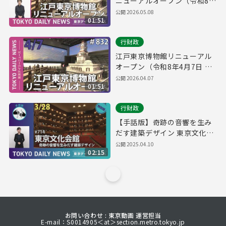
ニューアルオープン（令和8年
4月7日 東京デイリーニュース
公開
2026.05.08
01:51
No.832）
行財政
江戸東京博物館リニューアル
オープン（令和8年4月7日 東
京デイリーニュース No.832）
公開
2026.04.07
01:51
行財政
【手話版】奇跡の音響を生み
だす建築デザイン 東京文化会
館（令和7年3月28日 東京デイ
公開
2025.04.10
02:15
リーニュース特別版）
お問い合わせ : 東京動画 運営担当
E-mail：S0014905＜at＞section.metro.tokyo.jp