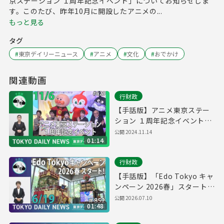
京ステーション １周年記念イベント」についてお知らせしま
す。このたび、昨年10月に開設したアニメの...
もっと見る
タグ
#
東京デイリーニュース
#
アニメ
#
文化
#
おでかけ
関連動画
行財政
【手話版】アニメ東京ステー
ション １周年記念イベント
（令和6年11月6日 東京デイリ
公開
2024.11.14
01:14
ーニュース No.629）
行財政
【手話版】「Edo Tokyo キャ
ンペーン 2026春」スタート！
（令和8年6月17日 東京デイリ
公開
2026.07.10
01:48
ーニュース No.852）