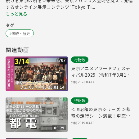
続ける東京の明るい未来を、東京２０２０大会時を捉えて発信
するオンライン展示コンテンツ“Tokyo Ti...
もっと見る
タグ
#
伝統・歴史
関連動画
行財政
東京アニメアワードフェステ
ィバル2025（令和7年3月14
日 東京デイリーニュース
公開
2025.03.14
01:14
No.707）
行財政
＜ #昭和の東京シリーズ ＞都
電の走行シーン満載！車窓に
広がる昭和の東京 都電（昭和
公開
2019.03.19
09:29
４２年（１９６７年）６月