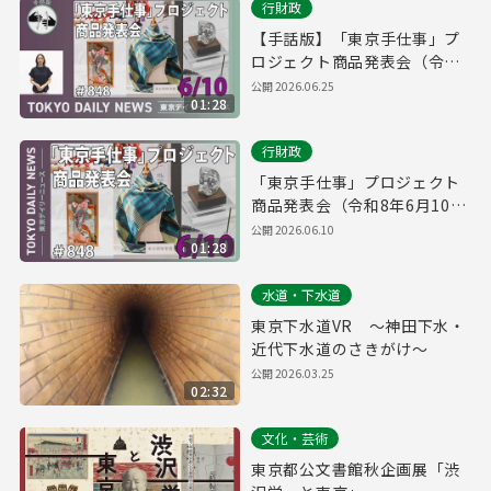
行財政
【手話版】「東京手仕事」プ
ロジェクト商品発表会（令和8
年6月10日 東京デイリーニュ
公開
2026.06.25
01:28
ース No.848）
行財政
「東京手仕事」プロジェクト
商品発表会（令和8年6月10日
東京デイリーニュース
公開
2026.06.10
01:28
No.848）
水道・下水道
東京下水道VR ～神田下水・
近代下水道のさきがけ～
公開
2026.03.25
02:32
文化・芸術
東京都公文書館秋企画展「渋