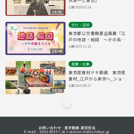
沢栄一と東京」
公開
2026.02.16
16:41
文化・芸術
東京都公文書館夏企画展「江
戸の地誌・絵図 ～その系譜
をたどる」
公開
2025.11.25
15:44
産業・仕事
東京産食材ＰＲ動画 東京産
食材_江戸から東京へ_ショー
トバージョン
公開
2025.08.27
00:16
お問い合わせ : 東京動画 運営担当
E-mail：S0014905＜at＞section.metro.tokyo.jp