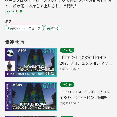
リーズプロジェクションマッピング公開についてお知らせしま
す。 都庁第一本庁舎で上映され、年間約5...
もっと見る
タグ
#
東京デイリーニュース
#
都庁舎
関連動画
行財政
【手話版】TOKYO LIGHTS
2026 プロジェクションマッピ
ング国際大会（令和8年6月11
公開
2026.06.25
01:41
日 東京デイリーニュース
No.849）
行財政
TOKYO LIGHTS 2026 プロジ
ェクションマッピング国際大
会（令和8年6月11日 東京デイ
公開
2026.06.11
01:41
リーニュース No.849）