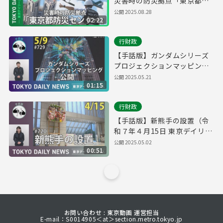
災害時の防災拠点「東京都防
災センター」（令和７年８月
公開
2025.08.28
02:22
28日 東京デイリーニュース特
別版）
行財政
【手話版】ガンダムシリーズ
プロジェクションマッピング
公開（令和７年５月９日 東京
公開
2025.05.21
01:15
デイリーニュース No.729）
行財政
【手話版】新熊手の設置（令
和７年４月15日 東京デイリー
ニュース No.720）
公開
2025.05.02
00:51
お問い合わせ : 東京動画 運営担当
E-mail：S0014905＜at＞section.metro.tokyo.jp