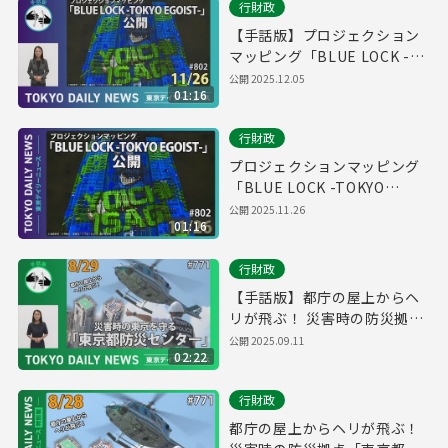
行財政
【手話版】プロジェクション
マッピング「BLUE LOCK -
TOKYO EGOIST-」公開（令
公開
2025.12.05
01:16
和７年11月26日 東京デイリー
ニュース No.802）
行財政
プロジェクションマッピング
「BLUE LOCK -TOKYO
EGOIST-」公開（令和７年11
公開
2025.11.26
01:16
月26日 東京デイリーニュース
No.802）
行財政
【手話版】都庁の屋上からヘ
リが飛ぶ！ 災害時の防災拠点
「東京都防災センター」（令
公開
2025.09.11
02:22
和７年８月28日 東京デイリー
ニュース特別版）
行財政
都庁の屋上からヘリが飛ぶ！