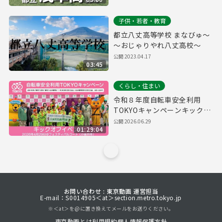
子供・若者・教育
都立八丈高等学校 まなびゅ～
～おじゃりやれ八丈高校～
公開
2023.04.17
03:45
くらし・住まい
令和８年度自転車安全利用
TOKYOキャンペーンキックオ
フイベント
公開
2026.06.29
01:29:04
お問い合わせ : 東京動画 運営担当
E-mail：S0014905＜at＞section.metro.tokyo.jp
※＜at＞を@に置き換えてメールをお送りください。
東京動画とは
利用規約
個人情報保護方針