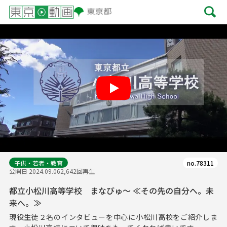
Play
子供・若者・教育
no.78311
公開日 2024.09.06
2,642回再生
都立小松川高等学校 まなびゅ～ ≪その先の自分へ。未
来へ。≫
現役生徒２名のインタビューを中心に小松川高校をご紹介しま