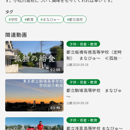
す。小松川高校について興味をもってくれれば幸いです。
タグ
#
学校
#
教育
#
まなびゅ～
#
都立高校
関連動画
子供・若者・教育
都立板橋有徳高等学校（定時
制） まなびゅ～ ≪孤独の
給食≫
公開
2024.09.18
02:00
子供・若者・教育
都立駒場高等学校 まなびゅ
～
公開
2024.09.18
03:49
子供・若者・教育
都立浅草高等学校 まなびゅ～