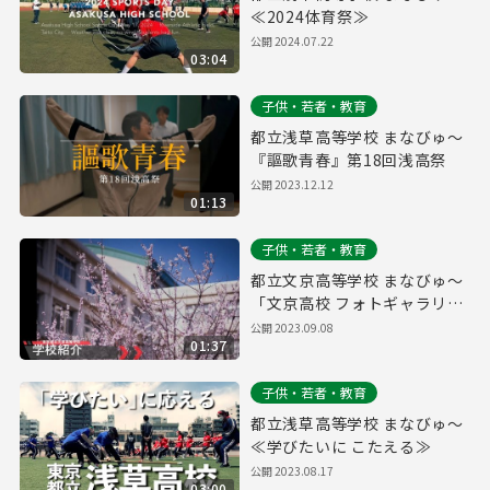
≪2024体育祭≫
公開
2024.07.22
03:04
子供・若者・教育
都立浅草高等学校 まなびゅ～
『謳歌青春』第18回浅高祭
公開
2023.12.12
01:13
子供・若者・教育
都立文京高等学校 まなびゅ～
「文京高校 フォトギャラリ
ー」
公開
2023.09.08
01:37
子供・若者・教育
都立浅草高等学校 まなびゅ～
≪学びたいに こたえる≫
公開
2023.08.17
03:00