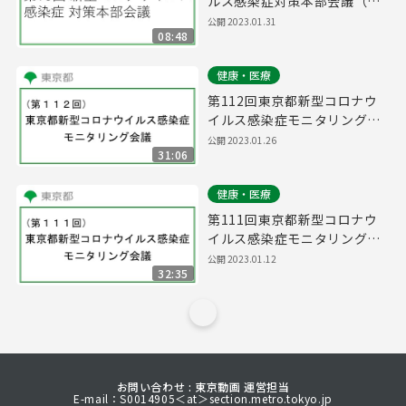
ルス感染症対策本部会議（令
和5年1月31日 16時15分～）
公開
2023.01.31
08:48
健康・医療
第112回東京都新型コロナウ
イルス感染症モニタリング会
議(令和5年1月26日16時15分
公開
2023.01.26
31:06
～)
健康・医療
第111回東京都新型コロナウ
イルス感染症モニタリング会
議(令和5年1月12日14時10分
公開
2023.01.12
32:35
～)
お問い合わせ : 東京動画 運営担当
E-mail：S0014905＜at＞section.metro.tokyo.jp