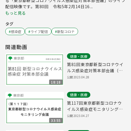
る「東京都新型コロナウイルス感染症対策本部会議」のライブ
配信映像です。第80回 令和5年2月14日16...
もっと見る
タグ
#
感染症
#
ライブ配信
#
新型コロナ
関連動画
健康・医療
第81回東京都新型コロナウイ
ルス感染症対策本部会議（令
和5年4月28日 17時00分～）
公開
2023.04.28
18:18
健康・医療
第117回東京都新型コロナウ
イルス感染症モニタリング会
議(令和5年4月28日11時00分
公開
2023.04.27
33:55
～)