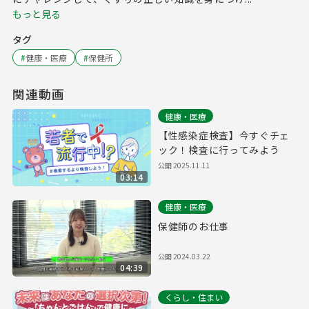
もっと見る
タグ
#
健康・医療
#
保健所
関連動画
健康・医療
【性感染症検査】今すぐチェ
ック！検査に行ってみよう
公開
2025.11.11
03:14
健康・医療
保健師のお仕事
公開
2024.03.22
04:39
くらし・住まい