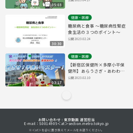
05:03
健康・医療
糖尿病と食事 ～糖尿病性腎症
食生活の３つのポイント～
公開
2023.02.24
30:30
健康・医療
【新宿区保健所×多摩小平保
健所】あらうさぎ・あわわお
姉さん・新宿あわわとめざ
公開
2023.02.10
03:17
せ！手洗いマスター！
お問い合わせ : 東京動画 運営担当
E-mail：S0014905＜at＞section.metro.tokyo.jp
※＜at＞を@に置き換えてメールをお送りください。