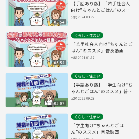
【手話あり版】「若手社会人
向け”ちゃんとごはん”のスス
メ」普及動画
公開
2024.03.22
05:54
くらし・住まい
「若手社会人向け”ちゃんとご
はん”のススメ」普及動画
公開
2024.01.17
05:54
くらし・住まい
【手話あり版】「学生向け“ち
ゃんとごはん”のススメ」普及
動画
公開
2023.09.29
05:07
くらし・住まい
「学生向け”ちゃんとごは
ん”のススメ」普及動画
公開
2023.04.27