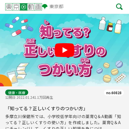
Play
健康・医療
no.60828
公開日 2022.01.24
1.1万回再生
「知ってる？正しいくすりのつかい方」
多摩立川保健所では、小学校低学年向けの薬育Q＆A動画「知
ってる？正しいくすりの使い方」を作成しました。薬育Q＆A
にチャレンジして、くすりの正しい知識を身につけ...