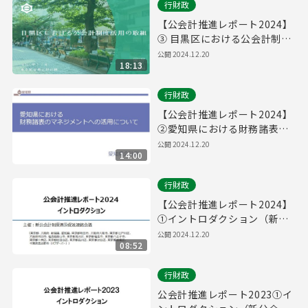
行財政
【公会計推進レポート2024】
③ 目黒区における公会計制度
活用の取組
公開
2024.12.20
18:13
行財政
【公会計推進レポート2024】
②愛知県における財務諸表の
マネジメントへの活用につい
公開
2024.12.20
14:00
て
行財政
【公会計推進レポート2024】
①イントロダクション（新公
会計制度普及促進連絡会議）
公開
2024.12.20
08:52
行財政
公会計推進レポート2023①イ