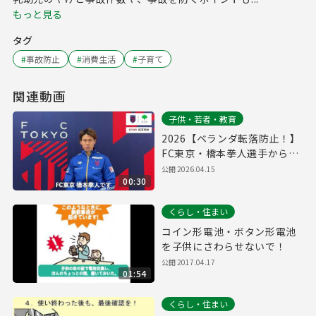
もっと見る
タグ
#
事故防止
#
消費生活
#
子育て
関連動画
子供・若者・教育
2026【ベランダ転落防止！】
FC東京・橋本拳人選手からの
メッセージ
公開
2026.04.15
00:30
くらし・住まい
コイン形電池・ボタン形電池
を子供にさわらせないで！
公開
2017.04.17
01:54
くらし・住まい