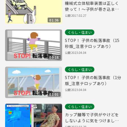
機械式立体駐車装置は正しく
使って！～子供が巻き込まれ
る重大な事故が発生していま
公開
2017.02.27
01:36
す～
くらし・住まい
STOP！ 子供の転落事故（15
秒版_注意テロップあり）
公開
2023.04.04
00:16
くらし・住まい
STOP！ 子供の転落事故（1分
版_注意テロップあり）
公開
2023.04.04
01:01
くらし・住まい
カップ麺等で子供がやけどを
しないように気をつけましょ
う！
公開
2022.03.28