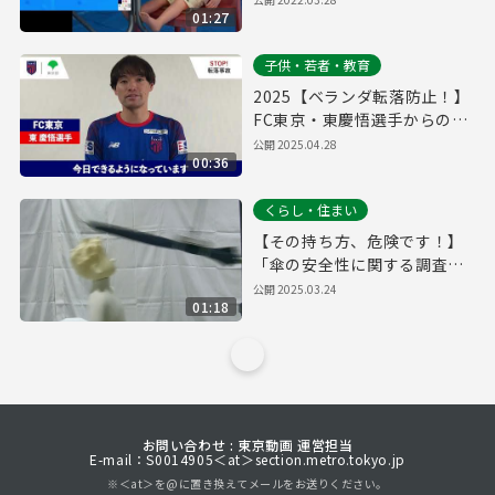
01:27
子供・若者・教育
2025【ベランダ転落防止！】
FC東京・東慶悟選手からのメ
ッセージ
公開
2025.04.28
00:36
くらし・住まい
【その持ち方、危険です！】
「傘の安全性に関する調査」
を実施しました
公開
2025.03.24
01:18
お問い合わせ : 東京動画 運営担当
E-mail：S0014905＜at＞section.metro.tokyo.jp
※＜at＞を@に置き換えてメールをお送りください。