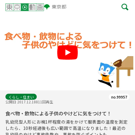
Play
くらし・住まい
no.99957
公開日 2017.12.18
811回再生
食べ物・飲物による子供のやけどに気をつけて！
乳幼児型人形にお椀1杯程度の湯をかけて服表面の温度を測定
したら、10秒経過後も広い範囲で高温になりました！最近の
乳幼児のやけど事故件数や、事故を防ぐポイントも...