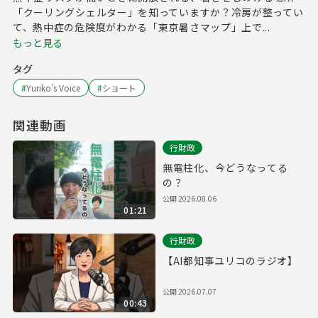
「クーリングシェルター」を知っていますか？冷房が整ってい
て、熱中症の危険度がわかる「東京暑さマップ」上で...
もっと見る
タグ
#
Yuriko’s Voice
#
ショート
関連動画
行財政
無電柱化、今どうなってる
の？
公開
2026.08.06
01:21
行財政
【AI都知事ユリコのラジオ】
公開
2026.07.07
00:43