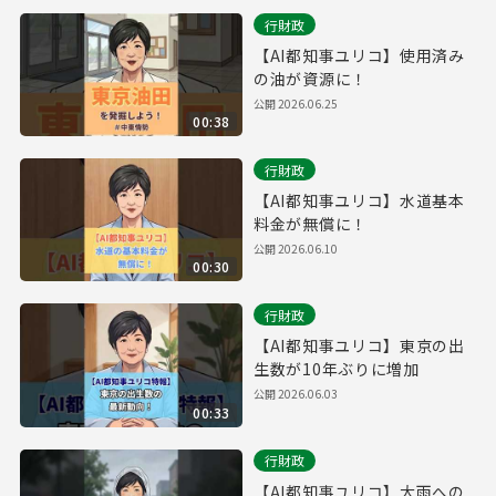
行財政
【AI都知事ユリコ】使用済み
の油が資源に！
公開
2026.06.25
00:38
行財政
【AI都知事ユリコ】水道基本
料金が無償に！
公開
2026.06.10
00:30
行財政
【AI都知事ユリコ】東京の出
生数が10年ぶりに増加
公開
2026.06.03
00:33
行財政
【AI都知事ユリコ】大雨への