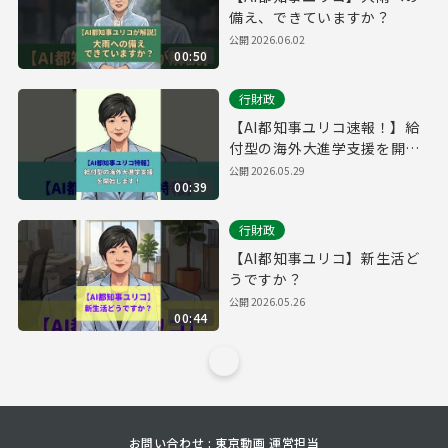
備え、できていますか？
公開
2026.06.02
00:50
行財政
【AI都知事ユリコ速報！】給
付型の海外大進学支援を開始
します！
公開
2026.05.29
00:39
行財政
【AI都知事ユリコ】新生活ど
うですか？
公開
2026.05.26
00:44
お問い合わせ : 東京動画 運営担当