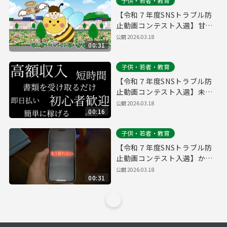
子供・若者・教育
【令和７年度SNSトラブル防
止動画コンテスト入選】甘い
蜜には罠がある
公開
2026.03.18
00:31
子供・若者・教育
【令和７年度SNSトラブル防
止動画コンテスト入選】未来
を壊すアルバイト
公開
2026.03.18
00:16
子供・若者・教育
【令和７年度SNSトラブル防
止動画コンテスト入選】かけ
られますか？
公開
2026.03.18
00:31