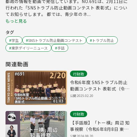
都政の情報を動画で発信しています。NO.691は、2月11日に
行われた「SNSトラブル防止動画コンテスト 表彰式」につい
てお知らせします。 都では、青少年のネ...
もっと見る
タグ
#
学生
#
SNSトラブル防止動画コンテスト
#
トラブル防止
#
東京デイリーニュース
#
手話
関連動画
行財政
令和6年度 SNSトラブル防止
動画コンテスト 表彰式（令和
7年2月20日 東京デイリーニュ
公開
2025.02.20
01:03
ース No.691）
行財政
【手話版】「トー横」周辺 知
事視察（令和6年8月8日 東京
デイリーニュース No.583）
公開
2024.08.20