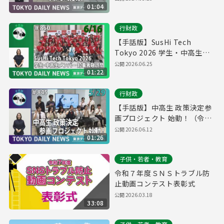
01:04
行財政
【手話版】SusHi Tech
Tokyo 2026 学生・中高生メ
ンバー知事表敬訪問（令和8年
公開
2026.06.25
01:22
6月16日 東京デイリーニュー
ス No.850）
行財政
【手話版】中高生 政策決定参
画プロジェクト 始動！（令和
8年5月29日 東京デイリーニュ
公開
2026.06.12
01:26
ース No.845）
子供・若者・教育
令和７年度ＳＮＳトラブル防
止動画コンテスト表彰式
公開
2026.03.18
33:08