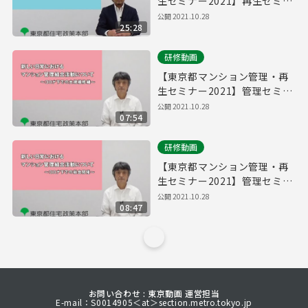
生セミナー2021】再生セミナ
ー「改修によるマンション再
公開
2021.10.28
25:28
生～省エネ窓サッシ改修につ
いて～」
研修動画
【東京都マンション管理・再
生セミナー2021】管理セミナ
ー「新しい日常におけるマン
公開
2021.10.28
07:54
ション管理組合活動について
～コロナ下での大規模修繕
研修動画
～」
【東京都マンション管理・再
生セミナー2021】管理セミナ
ー「新しい日常におけるマン
公開
2021.10.28
08:47
ション管理組合活動について
～コロナ下での総会開催～」
お問い合わせ : 東京動画 運営担当
E-mail：S0014905＜at＞section.metro.tokyo.jp