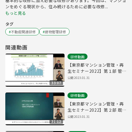
基本的な改修に加え必要な改修があります。今回は、マンショ
ンをめぐる現状から、住み続けるために必要な改修...
もっと見る
タグ
#
不動産関連研修
#
建物管理研修
関連動画
研修動画
【東京都マンション管理・再
生セミナー2022】第１部 管理
計画の認定取得のポイント
公開
2023.01.31
33:07
研修動画
【東京都マンション管理・再
生セミナー2022】第２部 既存
マンション省エネ改修のご提
公開
2023.01.31
31:12
案