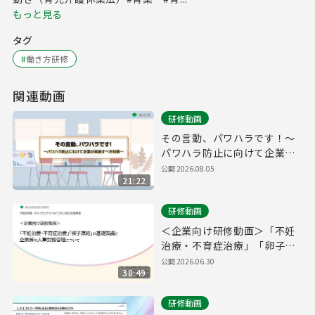
もっと見る
タグ
#
働き方研修
関連動画
研修動画
その言動、パワハラです！～
パワハラ防止に向けて企業が
実施すべき対策～
公開
2026.08.05
21:22
研修動画
＜企業向け研修動画＞「不妊
治療・不育症治療」「卵子凍
結」の基礎知識と企業等の人
公開
2026.06.30
38:49
事労務管理について
研修動画