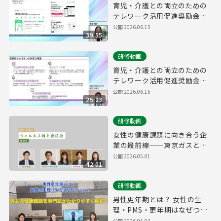
育児・介護との両立のための
テレワーク活用促進奨励金
研修動画②
公開
2026.06.15
39:55
研修動画
育児・介護との両立のための
テレワーク活用促進奨励金
研修動画①
公開
2026.06.15
25:23
研修動画
女性の健康課題に向き合う企
業の最前線──東京ガスと
SAKURUGが語る、社内制度
公開
2026.05.01
42:01
改革・意識醸成の実例座談会
研修動画
男性更年期とは？ 女性の生
理・PMS・更年期はなぜつら
い？男女の健康課題を専門家
公開
2026.04.03