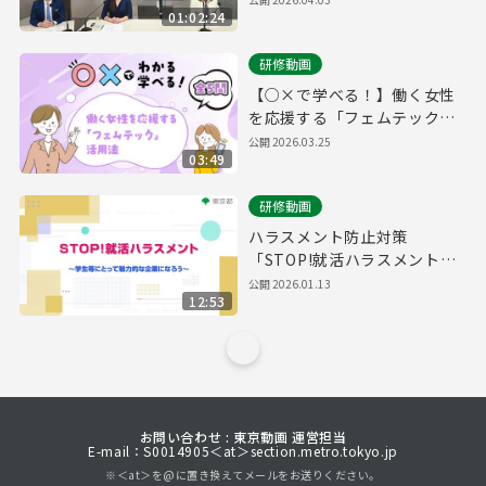
01:02:24
がわかりやすく解説！
研修動画
【○×で学べる！】働く女性
を応援する「フェムテック」
活用法
公開
2026.03.25
03:49
研修動画
ハラスメント防止対策
「STOP!就活ハラスメント～
学生等にとって魅力的な企業
公開
2026.01.13
12:53
になろう～」
お問い合わせ : 東京動画 運営担当
E-mail：S0014905＜at＞section.metro.tokyo.jp
※＜at＞を@に置き換えてメールをお送りください。