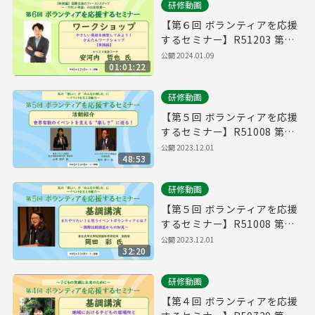
研修動画
【第６回 ボランティアを応援
するセミナー】R51203 第２
部 ワークショップ
公開
2024.01.09
01:01:22
研修動画
【第５回 ボランティアを応援
するセミナー】R51008 第２
部 活動紹介
公開
2023.12.01
48:53
研修動画
【第５回 ボランティアを応援
するセミナー】R51008 第１
部 基調講演
公開
2023.12.01
32:20
研修動画
【第４回 ボランティアを応援