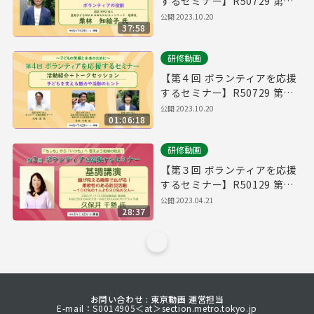
するセミナー】R50729 第１
部 基調講演
公開
2023.10.20
37:58
研修動画
【第４回 ボランティアを応援
するセミナー】R50729 第２
部 活動紹介・トークセッショ
公開
2023.10.20
01:06:18
ン
研修動画
【第３回 ボランティアを応援
するセミナー】R50129 第１
部 基調講演
公開
2023.04.21
28:37
お問い合わせ : 東京動画 運営担当
E-mail：S0014905＜at＞section.metro.tokyo.jp