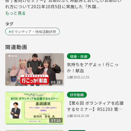
修了者向けセミナー】お茶のふくみ飲みとおいしいお茶のい
れ方について2021年10月5日に実施した「外国...
もっと見る
タグ
#
ボランティア・地域活動研修
関連動画
健康・医療
気持ちをアゲよっ！行こっ
か！献血
公開
2025.12.26
00:16
研修動画
【第６回 ボランティアを応援
するセミナー】R51203 第１
部 基調講演
公開
2024.01.09
37:10