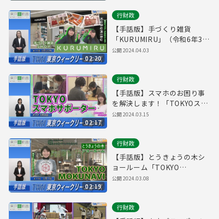
No.119）
行財政
【手話版】手づくり雑貨
「KURUMIRU」（令和6年3月
22日 東京ウィークリーニュー
公開
2024.04.03
02:20
ス No.118）
行財政
【手話版】スマホのお困り事
を解決します！「TOKYOスマ
ホサポーター」（令和6年3月
公開
2024.03.15
02:17
8日 東京ウィークリーニュー
ス No.117）
行財政
【手話版】とうきょうの木シ
ョールーム「TOKYO
MOKUNAVI」（令和6年3月1
公開
2024.03.08
02:19
日 東京ウィークリーニュース
No.116）
行財政