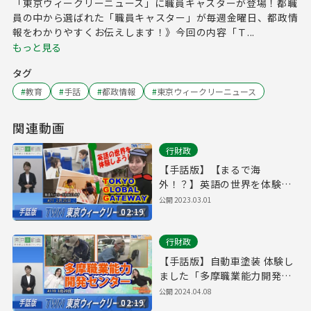
「東京ウィークリーニュース」に職員キャスターが登場！都職
員の中から選ばれた「職員キャスター」が毎週金曜日、都政情
報をわかりやすくお伝えします！》今回の内容「Ｔ...
もっと見る
タグ
#
教育
#
手話
#
都政情報
#
東京ウィークリーニュース
関連動画
行財政
【手話版】【まるで海
外！？】英語の世界を体験で
きる「TOKYO GLOBAL
公開
2023.03.01
02:19
GATEWAY」（令和5年2月25
日 東京ウィークリーニュース
行財政
No.71）
【手話版】自動車塗装 体験し
ました「多摩職業能力開発セ
ンター」（令和6年3月29日 東
公開
2024.04.08
02:19
京ウィークリーニュース