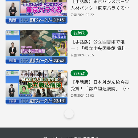
【手話版】東京パラスポーツ
人材バンク「東京パラくる」
（令和6年2月16日 東京ウィー
公開
2024.02.22
02:13
クリーニュース No.115）
行財政
【手話版】公立図書館で唯
一！「都立中央図書館 資料保
全室」（令和6年2月9日 東京
公開
2024.02.15
02:20
ウィークリーニュース
No.114）
行財政
【手話版】日本対がん協会賞
受賞！「都立駒込病院」（令
和6年1月26日 東京ウィークリ
公開
2024.02.02
02:14
ーニュース No.113）