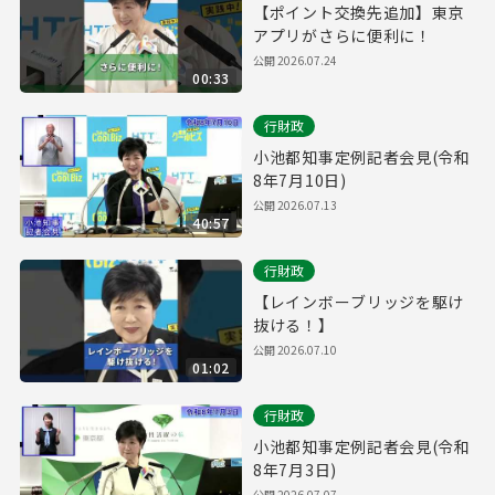
【ポイント交換先追加】東京
アプリがさらに便利に！
公開
2026.07.24
00:33
行財政
小池都知事定例記者会見(令和
8年7月10日)
公開
2026.07.13
40:57
行財政
【レインボーブリッジを駆け
抜ける！】
公開
2026.07.10
01:02
行財政
小池都知事定例記者会見(令和
8年7月3日)
公開
2026.07.07