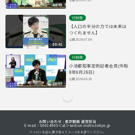
44:45
行財政
【人口の半分の力では未来は
つくれません】
公開
2026.07.06
00:41
行財政
小池都知事定例記者会見(令和
8年6月26日)
公開
2026.06.29
29:57
お問い合わせ : 東京動画 運営担当
E-mail：S0014905＜at＞section.metro.tokyo.jp
※＜at＞を@に置き換えてメールをお送りください。