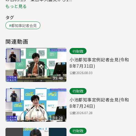
もっと見る
タグ
#
都知事記者会見
関連動画
行財政
小池都知事定例記者会見(令和
8年7月31日)
公開
2026.08.03
35:40
行財政
小池都知事定例記者会見(令和
8年7月24日)
公開
2026.07.28
38:28
行財政