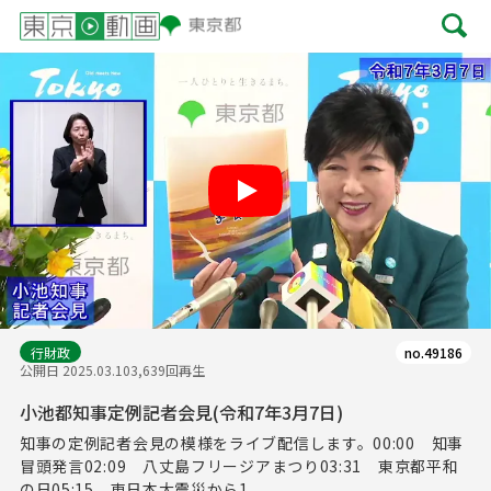
Play
行財政
no.49186
公開日 2025.03.10
3,639回再生
小池都知事定例記者会見(令和7年3月7日)
知事の定例記者会見の模様をライブ配信します。00:00 知事
冒頭発言02:09 八丈島フリージアまつり03:31 東京都平和
の日05:15 東日本大震災から1...