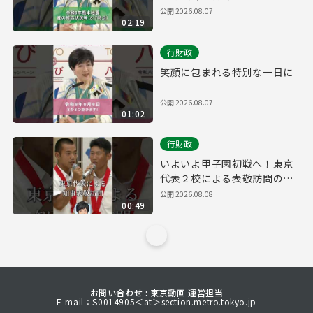
公開
2026.08.07
02:19
行財政
笑顔に包まれる特別な一日に
公開
2026.08.07
01:02
行財政
いよいよ甲子園初戦へ！東京
代表２校による表敬訪問の様
子
公開
2026.08.08
00:49
お問い合わせ : 東京動画 運営担当
E-mail：S0014905＜at＞section.metro.tokyo.jp