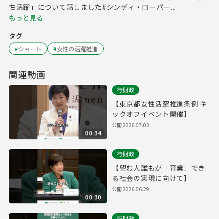
性活躍」について話しました#シンディ・ローパー...
もっと見る
タグ
#
ショート
#
女性の活躍推進
関連動画
行財政
【東京都女性活躍推進条例 キ
ックオフイベント開催】
公開
2026.07.03
00:34
行財政
【望む人誰もが「育業」でき
る社会の実現に向けて】
公開
2026.06.29
00:30
行財政