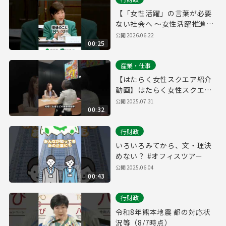
【「女性活躍」の言葉が必要
ない社会へ ～女性活躍推進条
例 ７月１日施行～】
公開
2026.06.22
00:25
産業・仕事
【はたらく女性スクエア紹介
動画】はたらく女性スクエア
ってどんなところ？
公開
2025.07.31
00:32
行財政
いろいろみてから、文・理決
めない？ #オフィスツアー
公開
2025.06.04
00:43
行財政
令和8年熊本地震 都の対応状
況等（8/7時点）