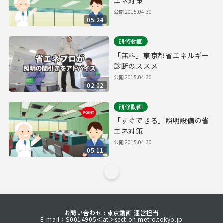
エネ対策
公開
2015.04.30
05:24
研修動画
「無料」東京都省エネルギー
診断のススメ
公開
2015.04.30
02:02
研修動画
「すぐできる」照明設備の省
エネ対策
公開
2015.04.30
05:11
お問い合わせ : 東京動画 運営担当
E-mail：S0014905＜at＞section.metro.tokyo.jp