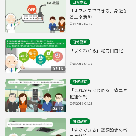
研修動画
「オフィスでできる」身近な
省エネ活動
公開
2017.04.07
05:28
研修動画
「よくわかる」電力自由化
公開
2017.04.07
05:16
研修動画
「これからはじめる」省エネ
推進体制
公開
2016.03.23
05:52
研修動画
「すぐできる」空調設備の省