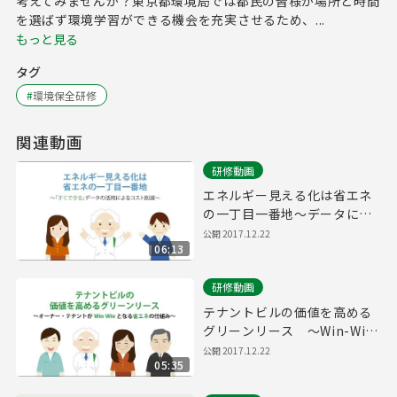
考えてみませんか？東京都環境局では都民の皆様が場所と時間
を選ばず環境学習ができる機会を充実させるため、...
もっと見る
タグ
#
環境保全研修
関連動画
研修動画
エネルギー見える化は省エネ
の一丁目一番地～データによ
るコスト削減～
公開
2017.12.22
06:13
研修動画
テナントビルの価値を高める
グリーンリース ～Win-Win
の省エネ手法～
公開
2017.12.22
05:35