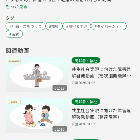
もっと見る
タグ
#
計画・まちづくり
#
福祉
#
障害者関連
#
ダイバーシティ
#
若者
関連動画
高齢者・福祉
共生社会実現に向けた障害理
解啓発動画（高次脳機能障
害）
公開
2026.01.07
01:29
高齢者・福祉
共生社会実現に向けた障害理
解啓発動画（発達障害）
公開
2026.01.07
01:16