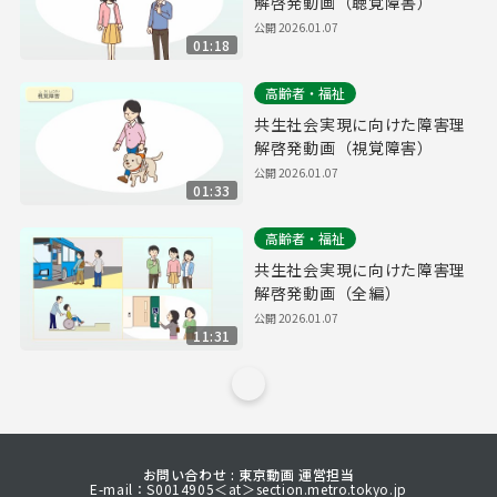
解啓発動画（聴覚障害）
公開
2026.01.07
01:18
高齢者・福祉
共生社会実現に向けた障害理
解啓発動画（視覚障害）
公開
2026.01.07
01:33
高齢者・福祉
共生社会実現に向けた障害理
解啓発動画（全編）
公開
2026.01.07
11:31
お問い合わせ : 東京動画 運営担当
E-mail：S0014905＜at＞section.metro.tokyo.jp