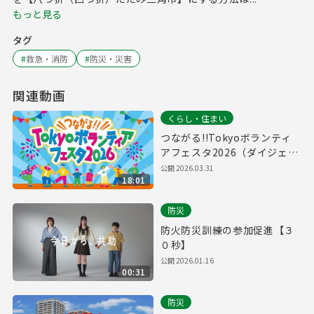
もっと見る
タグ
#
救急・消防
#
防災・災害
関連動画
くらし・住まい
つながる!!Tokyoボランティ
アフェスタ2026（ダイジェス
ト版）
公開
2026.03.31
18:01
防災
防火防災訓練の参加促進【３
０秒】
公開
2026.01.16
00:31
防災