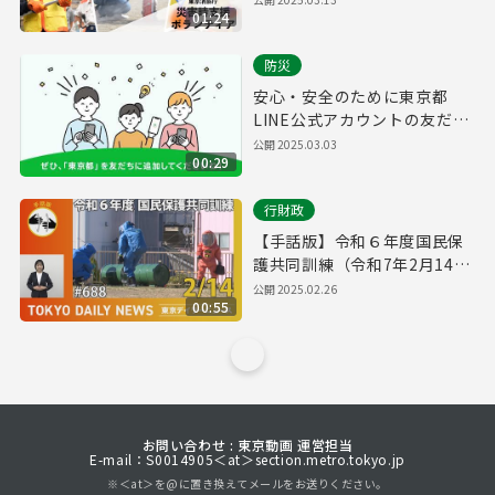
01:24
防災
安心・安全のために東京都
LINE公式アカウントの友だち
追加をお願いします！
公開
2025.03.03
00:29
行財政
【手話版】令和６年度国民保
護共同訓練（令和7年2月14日
東京デイリーニュース
公開
2025.02.26
00:55
No.688）
お問い合わせ : 東京動画 運営担当
E-mail：S0014905＜at＞section.metro.tokyo.jp
※＜at＞を@に置き換えてメールをお送りください。