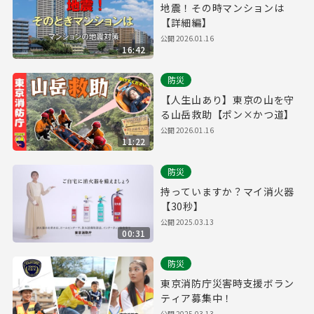
地震！その時マンションは
【詳細編】
公開
2026.01.16
16:42
防災
【人生山あり】東京の山を守
る山岳救助【ポン×かつ道】
公開
2026.01.16
11:22
防災
持っていますか？マイ消火器
【30秒】
公開
2025.03.13
00:31
防災
東京消防庁災害時支援ボラン
ティア募集中！
公開
2025.03.13