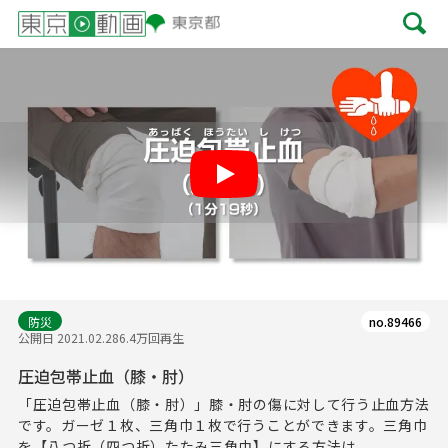
Play
防災
no.89466
公開日 2021.02.28
6.4万回再生
圧迫包帯止血（膝・肘）
「圧迫包帯止血（膝・肘）」膝・肘の傷に対して行う止血方法
です。ガーゼ１枚、三角巾１枚で行うことができます。三角巾
を【八つ折（四つ折）たたみ三角巾】にする方法は...