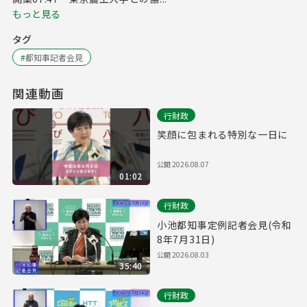
もっと見る
タグ
#
都知事記者会見
関連動画
行財政
笑顔に包まれる特別な一日に
公開
2026.08.07
01:02
行財政
小池都知事定例記者会見(令和
8年7月31日)
公開
2026.08.03
35:40
行財政