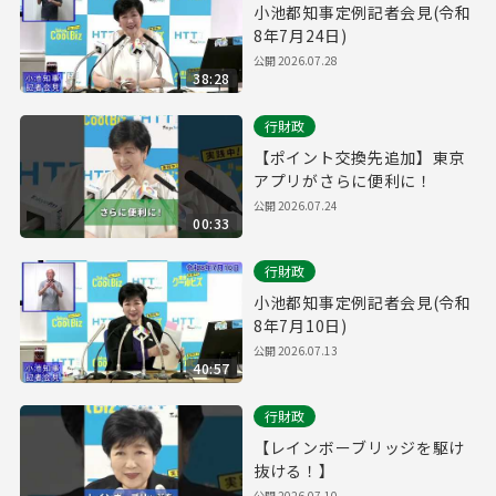
小池都知事定例記者会見(令和
8年7月24日)
公開
2026.07.28
38:28
行財政
【ポイント交換先追加】東京
アプリがさらに便利に！
公開
2026.07.24
00:33
行財政
小池都知事定例記者会見(令和
8年7月10日)
公開
2026.07.13
40:57
行財政
【レインボーブリッジを駆け
抜ける！】
公開
2026.07.10