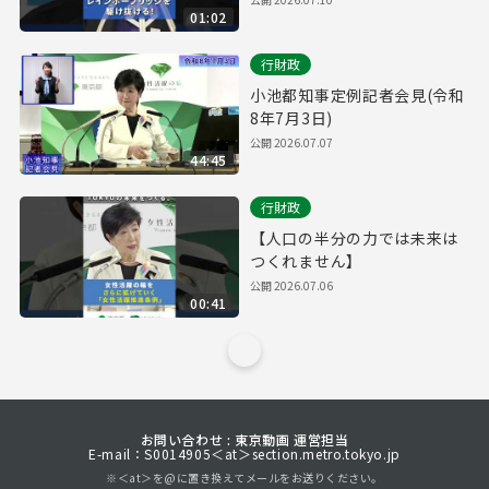
01:02
行財政
小池都知事定例記者会見(令和
8年7月3日)
公開
2026.07.07
44:45
行財政
【人口の半分の力では未来は
つくれません】
公開
2026.07.06
00:41
お問い合わせ : 東京動画 運営担当
E-mail：S0014905＜at＞section.metro.tokyo.jp
※＜at＞を@に置き換えてメールをお送りください。