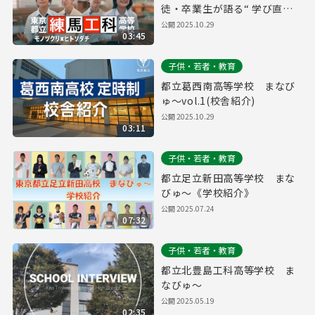
徒・卒業生が語る“ 学び直
し・選べる専門・つながり・
公開
2025.10.29
03:45
挑戦”
子供・若者・教育
都立葛西南高等学校 まなび
ゅ～vol.1(校舎紹介)
公開
2025.10.29
03:11
子供・若者・教育
都立足立新田高等学校 まな
びゅ～《学校紹介》
公開
2025.07.24
07:32
子供・若者・教育
都立北豊島工科高等学校 ま
なびゅ～
公開
2025.05.19
02:35