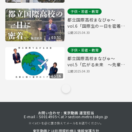
子供・若者・教育
都立国際高校まなびゅ～
vol.6「国際生の一日を密着リ
ポートしてみた！」
公開
2025.04.30
03:51
子供・若者・教育
都立国際高校まなびゅ～
vol.5「広がる未来 〜先輩に
聞く留学のリアル〜」
公開
2025.04.30
05:16
お問い合わせ : 東京動画 運営担当
E-mail：S0014905＜at＞section.metro.tokyo.jp
※＜at＞を@に置き換えてメールをお送りください。
東京動画とは
利用規約
個人情報保護方針