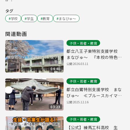
タグ
#
学校
#
学生
#
教育
#
まなびゅ～
関連動画
子供・若者・教育
都立八王子東特別支援学校
まなびゅ～ 『本校の特色に
ついて』
公開
2026.03.11
04:40
子供・若者・教育
都立白鷺特別支援学校 まな
びゅ～ ≪ブルースカイマー
ケットでの取り組み≫
公開
2025.12.16
03:23
子供・若者・教育
【公式】練馬工科高校 生