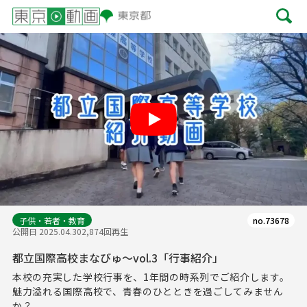
Play
子供・若者・教育
no.73678
公開日 2025.04.30
2,874回再生
都立国際高校まなびゅ～vol.3「行事紹介」
本校の充実した学校行事を、1年間の時系列でご紹介します。
魅力溢れる国際高校で、青春のひとときを過ごしてみません
か？