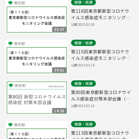
健康・医療
第116回東京都新型コロナウ
イルス感染症モニタリング会
議(令和5年3月30日13時00分
公開
2023.03.30
35:47
～)
健康・医療
第115回東京都新型コロナウ
イルス感染症モニタリング会
議(令和5年3月16日14時45分
公開
2023.03.16
39:01
～)
健康・医療
第80回東京都新型コロナウイ
ルス感染症対策本部会議（令
和5年2月14日 16時45分～）
公開
2023.02.14
14:26
健康・医療
第113回東京都新型コロナウ