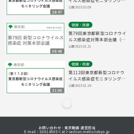
イルス感染症モニタリング会
議(令和5年2月9日17時15分
公開
2023.02.09
28:47
～)
健康・医療
第79回東京都新型コロナウイ
ルス感染症対策本部会議（令
和5年1月31日 16時15分～）
公開
2023.01.31
08:48
健康・医療
第112回東京都新型コロナウ
イルス感染症モニタリング会
議(令和5年1月26日16時15分
公開
2023.01.26
31:06
～)
お問い合わせ : 東京動画 運営担当
E-mail：S0014905＜at＞section.metro.tokyo.jp