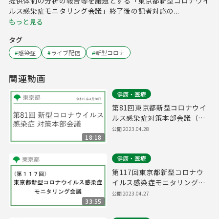
提供体制の分析の報告等を議題とする「東京都新型コロナウイ
ルス感染症モニタリング会議」終了後の記者対応の...
もっと見る
タグ
#
感染症
#
ライブ配信
#
新型コロナ
関連動画
健康・医療
第81回東京都新型コロナウイ
ルス感染症対策本部会議（令
和5年4月28日 17時00分～）
公開
2023.04.28
18:18
健康・医療
第117回東京都新型コロナウ
イルス感染症モニタリング会
議(令和5年4月28日11時00分
公開
2023.04.27
33:55
～)