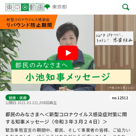
Play
健康・医療
no.12512
公開日 2021.03.22
1,098回再生
都民のみなさまへ＜新型コロナウイルス感染症対策に関
する知事メッセージ（令和３年３月２４日）＞
緊急事態宣言の期間中、都民、そして事業者の皆様、ご協力い