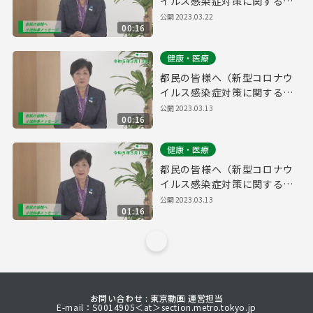
イルス感染症対策に関する知
事メッセージ 15秒手話付き
公開
2023.03.22
00:16
令和5年3月13日）
健康・医療
都民の皆様へ（新型コロナウ
イルス感染症対策に関する知
事メッセージ 15秒版 令和5年
公開
2023.03.13
00:16
3月13日）
健康・医療
都民の皆様へ（新型コロナウ
イルス感染症対策に関する知
事メッセージ 令和5年3月13
公開
2023.03.13
01:16
日）
お問い合わせ : 東京動画 運営担当
E-mail：S0014905＜at＞section.metro.tokyo.jp