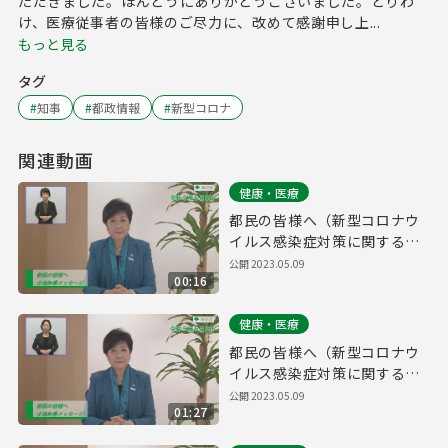
ただきました。ほんとうにありがとうございました。とりわ
け、医療従事者の皆様のご尽力に、改めて感謝申し上...
もっと見る
タグ
#
知事
#
都政情報
#
新型コロナ
関連動画
健康・医療
都民の皆様へ（新型コロナウ
イルス感染症対策に関する知
事メッセージ 15秒手話付き
公開
2023.05.09
00:16
令和5年5月8日）
健康・医療
都民の皆様へ（新型コロナウ
イルス感染症対策に関する知
事メッセージ 手話付き 令和5
公開
2023.05.09
01:27
年5月8日）