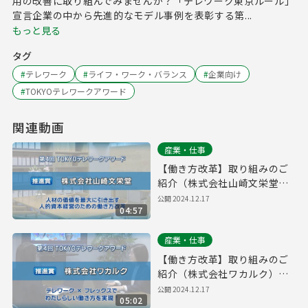
用の改善に取り組んでみませんか？「テレワーク東京ルール」
宣言企業の中から先進的なモデル事例を表彰する第...
もっと見る
タグ
#
テレワーク
#
ライフ・ワーク・バランス
#
企業向け
#
TOKYOテレワークアワード
関連動画
産業・仕事
【働き方改革】取り組みのご
紹介（株式会社山崎文栄堂）
｜第４回「TOKYOテレワーク
公開
2024.12.17
04:57
アワード」
産業・仕事
【働き方改革】取り組みのご
紹介（株式会社ワカルク）｜
第４回「TOKYOテレワークア
公開
2024.12.17
05:02
ワード」