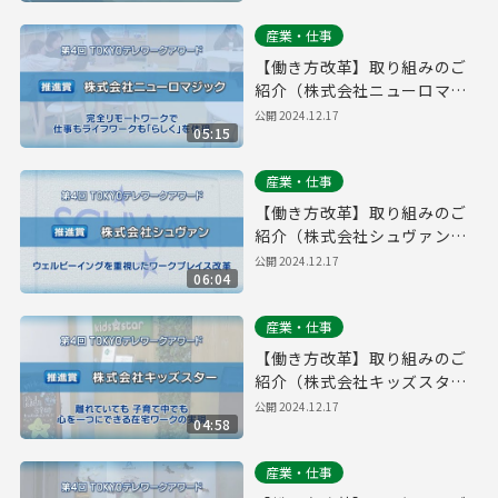
産業・仕事
【働き方改革】取り組みのご
紹介（株式会社ニューロマジ
ック）｜第４回「TOKYOテレ
公開
2024.12.17
05:15
ワークアワード」
産業・仕事
【働き方改革】取り組みのご
紹介（株式会社シュヴァン）
｜第４回「TOKYOテレワーク
公開
2024.12.17
06:04
アワード」
産業・仕事
【働き方改革】取り組みのご
紹介（株式会社キッズスタ
ー）｜第４回「TOKYOテレワ
公開
2024.12.17
04:58
ークアワード」
産業・仕事