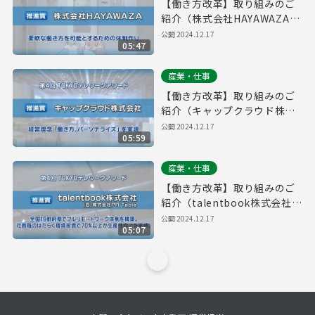
【働き方改革】取り組みのご
紹介（株式会社HAYAWAZA）
｜第４回「TOKYOテレワーク
公開
2024.12.17
05:47
アワード」
産業・仕事
【働き方改革】取り組みのご
紹介（キャップクラウド株式
会社）｜第４回「TOKYOテレ
公開
2024.12.17
05:59
ワークアワード」
産業・仕事
【働き方改革】取り組みのご
紹介（talentbook株式会社）
｜第４回「TOKYOテレワーク
公開
2024.12.17
05:07
アワード」