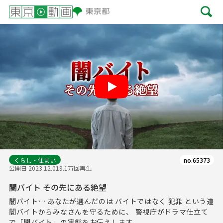
Play
くらし・住まい
no.65373
公開日 2023.12.01
9.1万回再生
闇バイト その先にある絶望
闇バイト… あなたが選んだのは バイトではなく 犯罪 という道
闇バイトからみなさんを守るために、 警視庁がドラマ仕立て
で「闇バイト」の実態をお伝えします。