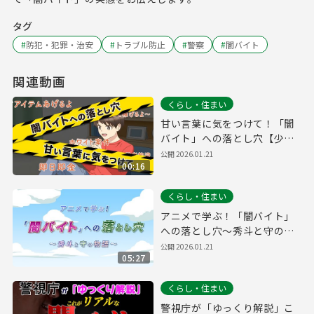
タグ
#
防犯・犯罪・治安
#
トラブル防止
#
警察
#
闇バイト
関連動画
くらし・住まい
甘い言葉に気をつけて！「闇
バイト」への落とし穴【少年
育成課】
公開
2026.01.21
00:16
くらし・住まい
アニメで学ぶ！「闇バイト」
への落とし穴～秀斗と守の物
語～【少年育成課】
公開
2026.01.21
05:27
くらし・住まい
警視庁が「ゆっくり解説」こ