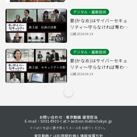
デジタル・最新技術
要(かなめ)はサイバーセキュ
リティ～守らなければ奪われ
る～第３話「社長の決意」(経
公開
2026.04.14
15:57
営層向け)
デジタル・最新技術
要(かなめ)はサイバーセキュ
リティ～守らなければ奪われ
る～第２話「セキュリティの
公開
2026.04.14
15:36
影」(システム管理者向け)
お問い合わせ : 東京動画 運営担当
E-mail：S0014905＜at＞section.metro.tokyo.jp
※＜at＞を@に置き換えてメールをお送りください。
東京動画とは
利用規約
個人情報保護方針