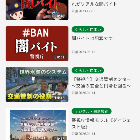
れがリアルな闇バイト
公開
2023.12.01
08:48
くらし・住まい
闇バイトは犯罪です
公開
2023.05.15
00:31
くらし・住まい
【警視庁】交通管制センター
～交通の安全と円滑を図る～
公開
2026.04.14
14:15
デジタル・最新技術
警視庁情報モラル《ダイジェ
スト版》
公開
2026.04.14
08:13