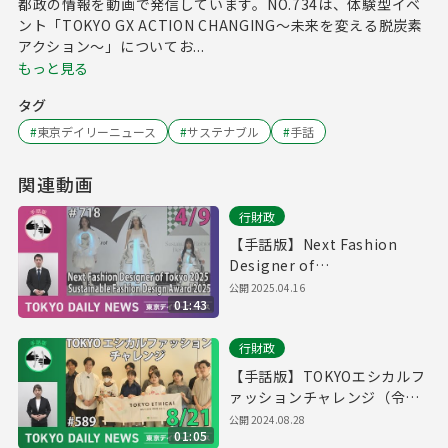
都政の情報を動画で発信しています。NO.734は、体験型イベ
ント「TOKYO GX ACTION CHANGING～未来を変える脱炭素
アクション～」についてお...
もっと見る
タグ
#
東京デイリーニュース
#
サステナブル
#
手話
関連動画
行財政
【手話版】Next Fashion
Designer of
Tokyo/Sustainable Fashion
公開
2025.04.16
01:43
Design Award 2025(令和７
年４月９日 東京デイリーニュ
行財政
ースNo.718)
【手話版】TOKYOエシカルフ
ァッションチャレンジ（令和6
年8月21日 東京デイリーニュ
公開
2024.08.28
01:05
ース No.589）