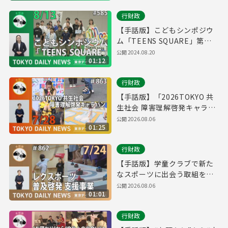
行財政
【手話版】こどもシンポジウ
ム「TEENS SQUARE」第２
回ワークショップ（令和6年8
公開
2024.08.20
01:12
月13日 東京デイリーニュース
No.585）
行財政
【手話版】「2026TOKYO 共
生社会 障害理解啓発キャラバ
ン」スタート！（令和8年7月
公開
2026.08.06
01:25
28日 東京デイリーニュース
No.863）
行財政
【手話版】学童クラブで新た
なスポーツに出会う取組を開
始！（令和8年7月24日 東京デ
公開
2026.08.06
01:01
イリーニュース No.862）
行財政