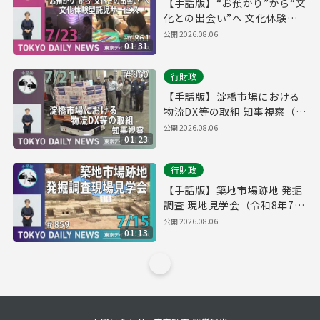
【手話版】“お預かり”から“文
化との出会い”へ 文化体験型
託児サービス（令和8年7月23
公開
2026.08.06
01:31
日 東京デイリーニュース
No.861）
行財政
【手話版】淀橋市場における
物流DX等の取組 知事視察（令
和8年7月21日 東京デイリーニ
公開
2026.08.06
01:23
ュース No.860）
行財政
【手話版】築地市場跡地 発掘
調査 現地見学会（令和8年7月
15日 東京デイリーニュース
公開
2026.08.06
01:13
No.859）