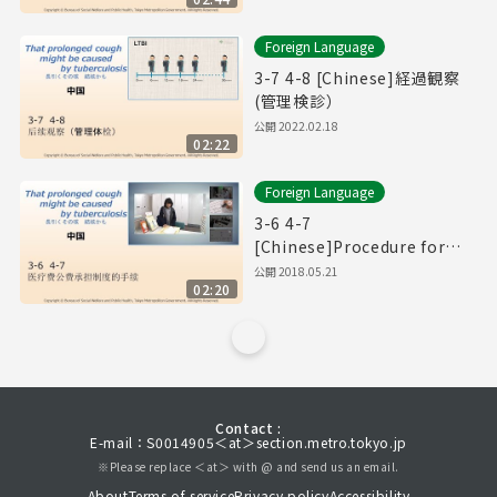
Foreign Language
3-7 4-8 [Chinese]経過観察
(管理検診）
公開
2022.02.18
02:22
Foreign Language
3-6 4-7
[Chinese]Procedure for
the Medical Expenses
公開
2018.05.21
02:20
Public Funding Policy.
Contact :
E-mail：S0014905＜at＞section.metro.tokyo.jp
※Please replace ＜at＞ with @ and send us an email.
About
Terms of service
Privacy policy
Accessibility