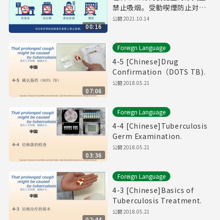
禁止吸烟。受動喫煙防止対策
普及啓発動画（中国語簡体字
公開
2021.10.14
00:16
版）
Foreign Language
4-5 [Chinese]Drug
Confirmation（DOTS TB).
公開
2018.05.21
07:06
Foreign Language
4-4 [Chinese]Tuberculosis
Germ Examination.
公開
2018.05.21
03:36
Foreign Language
4-3 [Chinese]Basics of
Tuberculosis Treatment.
公開
2018.05.21
02:44