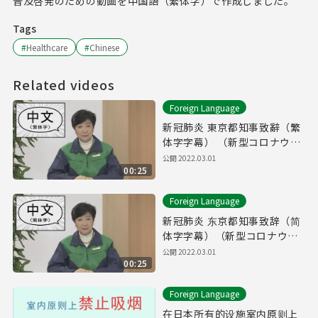
普及啓発のための動画を中国語（繁体字）で作成しました。
Tags
#
Healthcare
#
Chinese
Related videos
Foreign Language
新冠肺炎 東京都知事致辭（繁
体字字幕） （新型コロナウイ
ルスに関する知事メッセージ
公開
2022.03.01
00:25
（中国語（繁体字）字幕
編））
Foreign Language
新冠肺炎 东京都知事致辞（简
体字字幕）（新型コロナウイ
ルスに関する知事メッセージ
公開
2022.03.01
00:25
（中国語（簡体字字幕）編）
Foreign Language
在日本所有的设施室内原则上