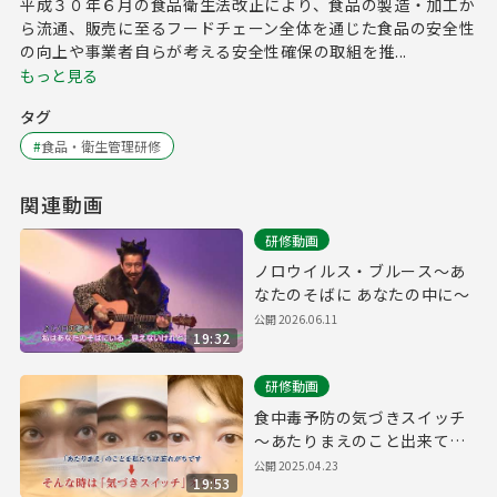
平成３０年６月の食品衛生法改正により、食品の製造・加工か
ら流通、販売に至るフードチェーン全体を通じた食品の安全性
の向上や事業者自らが考える安全性確保の取組を推...
もっと見る
タグ
#
食品・衛生管理研修
関連動画
研修動画
ノロウイルス・ブルース～あ
なたのそばに あなたの中に～
公開
2026.06.11
19:32
研修動画
食中毒予防の気づきスイッチ
～あたりまえのこと出来てい
ますか？～
公開
2025.04.23
19:53