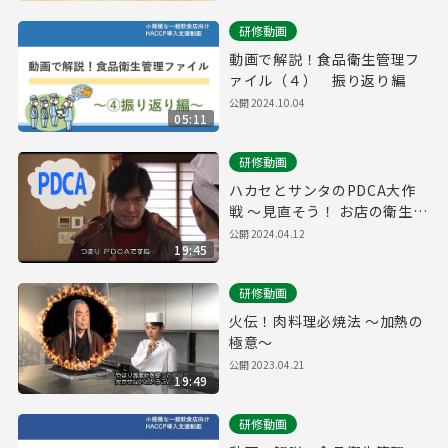
研修動画
動画で解説！食品衛生管理フ
ァイル（４） 振り返り編
公開
2024.10.04
05:11
研修動画
ハカセとサンタのPDCA大作
戦 ～見直そう！ お店の衛生管
理～
公開
2024.04.12
19:45
研修動画
火伝！肉料理必焼法 ～加熱の
極意～
公開
2023.04.21
19:49
研修動画