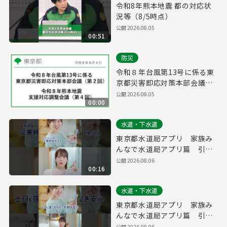
令和8年熊本地震 都の対応状
況等（8/5時点）
公開
2026.08.05
00:51
防災
令和８年台風第13号に係る東
京都災害即応対策本部会議
（第２回）/ 令和８年熊本地震
公開
2026.08.05
00:00
支援対応調整会議（第４回）
(令和8年8月5日 16時00分～)
水道・下水道
東京都水道局アプリ 家族み
んなで水道局アプリ篇 引っ
越し・防災 縦ver.（１５
公開
2026.08.06
00:16
秒）
水道・下水道
東京都水道局アプリ 家族み
んなで水道局アプリ篇 引っ
越し・防災 縦ver.（３０
公開
2026.08.06