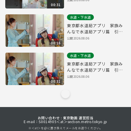
00:31
秒）
水道・下水道
東京都水道局アプリ 家族み
んなで水道局アプリ篇 引っ
越し・防災（１５秒）
公開
2026.08.06
00:16
水道・下水道
東京都水道局アプリ 家族み
んなで水道局アプリ篇 引っ
越し・防災（３０秒）
公開
2026.08.06
00:31
お問い合わせ : 東京動画 運営担当
E-mail：S0014905＜at＞section.metro.tokyo.jp
※＜at＞を@に置き換えてメールをお送りください。