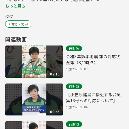
もっと見る
タグ
#
防災・災害
関連動画
行財政
令和8年熊本地震 都の対応状
況等（8/7時点）
公開
2026.08.07
02:19
行財政
【小笠原諸島に接近する台風
第13号への対応について】
公開
2026.08.06
00:46
行財政