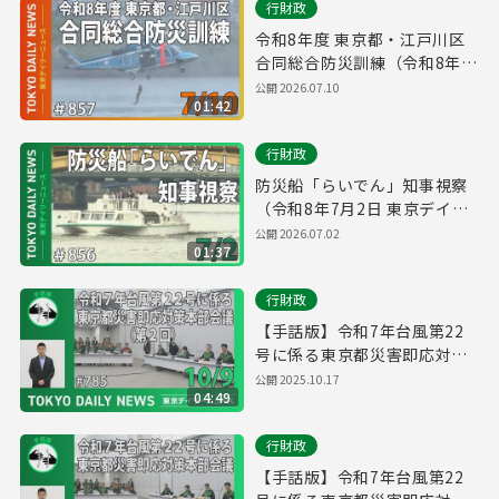
行財政
令和8年度 東京都・江戸川区
合同総合防災訓練（令和8年7
月9日 東京デイリーニュース
公開
2026.07.10
01:42
No.857）
行財政
防災船「らいでん」知事視察
（令和8年7月2日 東京デイリ
ーニュース No.856）
公開
2026.07.02
01:37
行財政
【手話版】令和7年台風第22
号に係る東京都災害即応対策
本部会議（第２回）（令和7年
公開
2025.10.17
04:49
10月9日 東京デイリーニュー
ス No.785）
行財政
【手話版】令和7年台風第22