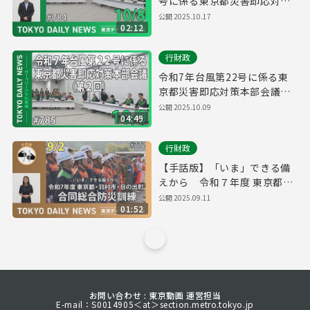
号に係る東京都災害即応対策
本部会議（令和7年10月8日 東
公開
2025.10.17
02:12
京デイリーニュース No.784）
行財政
令和7年台風第22号に係る東
京都災害即応対策本部会議
（第２回）（令和7年10月9日
公開
2025.10.09
04:49
東京デイリーニュース
No.785）
行財政
【手話版】「いま」できる備
えから 令和７年度 東京都・
羽村市・日の出町合同総合防
公開
2025.09.11
01:52
災訓練（令和７年９月２日 東
京デイリーニュース No.772）
お問い合わせ : 東京動画 運営担当
E-mail：S0014905＜at＞section.metro.tokyo.jp