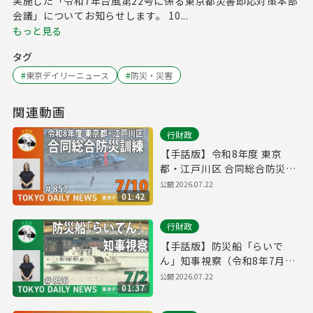
実施した「令和7年台風第22号に係る東京都災害即応対策本部
会議」についてお知らせします。 10...
もっと見る
タグ
#
東京デイリーニュース
#
防災・災害
関連動画
行財政
【手話版】令和8年度 東京
都・江戸川区 合同総合防災訓
練（令和8年7月9日 東京デイ
公開
2026.07.22
01:42
リーニュース No.857）
行財政
【手話版】防災船「らいで
ん」知事視察（令和8年7月2
日 東京デイリーニュース
公開
2026.07.22
01:37
No.856）