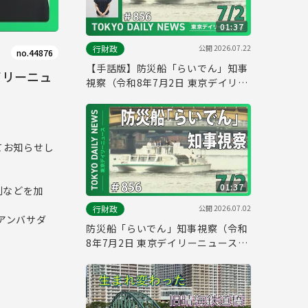
01:37
公開
2026.07.22
行財政
no.44876
【手話版】防災船「らいでん」知事
イリーニュ
視察（令和8年7月2日 東京デイリー
ニュース No.856）
てお知らせし
01:37
制などを加
公開
2026.07.02
行財政
アンバサダ
防災船「らいでん」知事視察（令和
8年7月2日 東京デイリーニュース
No.856）