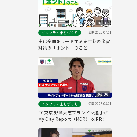
00:31
公開
2025.07.01
インフラ・まちづくり
実は全国をリードする東京都の災害
対策の「ホント」のこと
00:36
公開
2025.05.21
インフラ・まちづくり
FC東京 野澤大志ブランドン選手が
My City Report（MCR） をPR！