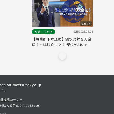
03:12
公開
2025.05.26
水道・下水道
【東京都下水道局】浸水対策を万全
に！ - はじめよう！ 安心Action！
（フル版）
tion.metro.tokyo.jp
さい。
方針
投稿コーナー
表)
法人番号8000020130001
erved.