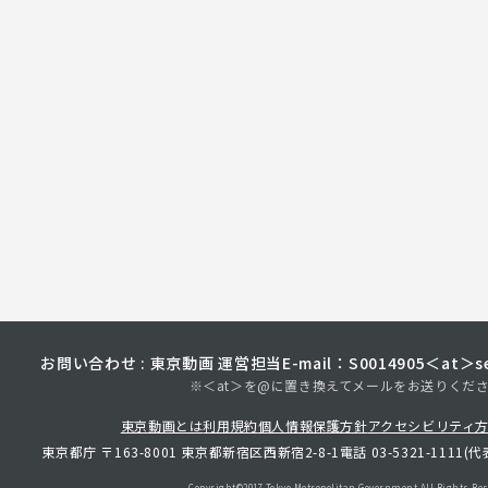
お問い合わせ : 東京動画 運営担当
E-mail：S0014905＜at＞sec
※＜at＞を@に置き換えてメールをお送りくだ
東京動画とは
利用規約
個人情報保護方針
アクセシビリティ
東京都庁 〒163-8001 東京都新宿区西新宿2-8-1
電話 03-5321-1111(代
Copyright©︎2017 Tokyo Metropolitan
Government.All Rights Res