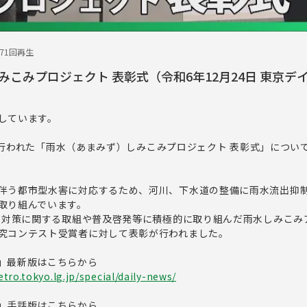
471回再生
こみプロジェクト 表彰式（令和6年12月24日 東京デ
しています。
0日に行われた「雨水（あまみず）しみこみプロジェクト 表彰式」につい
伴う都市型水害に対応するため、河川、下水道の整備に雨水流出抑
取り組んでいます。
豪雨対策に関する取組や普及啓発等に積極的に取り組んだ雨水しみこみ
究コンテスト受賞者に対して表彰が行われました。
」最新版はこちらから
tro.tokyo.lg.jp/special/daily-news/
」手話版はこちらから