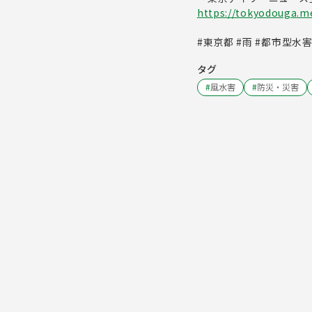
https://tokyodouga.met
#東京都 #雨 #都市型水
タグ
#
風水害
#
防災・災害