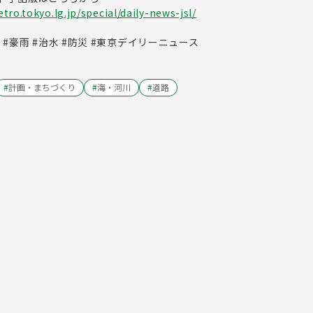
ro.tokyo.lg.jp/special/daily-news-jsl/
害 #豪雨 #治水 #防災 #東京デイリーニュース
#
計画・まちづくり
#
海・河川
#
道路