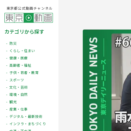
東京都公式動画チャンネル
カテゴリから探す
防災
くらし・住まい
健康・医療
高齢者・福祉
子供・若者・教育
スポーツ
文化・芸術
Play
環境・自然
観光
産業・仕事
デジタル・最新技術
インフラ・まちづくり
水道・下水道