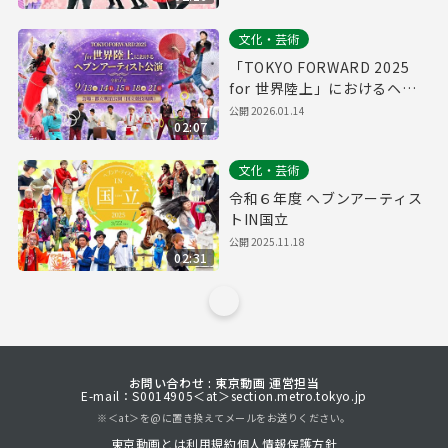
文化・芸術
「TOKYO FORWARD 2025
for 世界陸上」におけるヘブ
ンアーティスト公演
公開
2026.01.14
02:07
文化・芸術
令和６年度 ヘブンアーティス
トIN国立
公開
2025.11.18
02:31
お問い合わせ : 東京動画 運営担当
E-mail：S0014905＜at＞section.metro.tokyo.jp
※＜at＞を@に置き換えてメールをお送りください。
東京動画とは
利用規約
個人情報保護方針