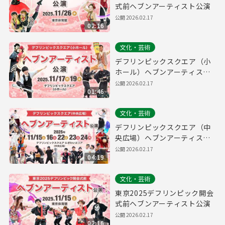
式前ヘブンアーティスト公演
公開
2026.02.17
02:16
文化・芸術
デフリンピックスクエア（小
ホール）ヘブンアーティスト
公演
公開
2026.02.17
01:46
文化・芸術
デフリンピックスクエア（中
央広場）ヘブンアーティスト
公演
公開
2026.02.17
04:19
文化・芸術
東京2025デフリンピック開会
式前ヘブンアーティスト公演
公開
2026.02.17
02:16