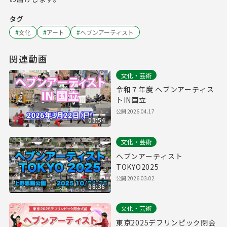
タグ
#
文化
#
アート
#
ヘブンアーティスト
関連動画
文化・芸術
令和７年度 ヘブンアーティス
トIN国立
公開
2026.04.17
03:54
文化・芸術
ヘブンアーティスト
TOKYO2025
公開
2026.03.02
08:36
文化・芸術
東京2025デフリンピック閉会