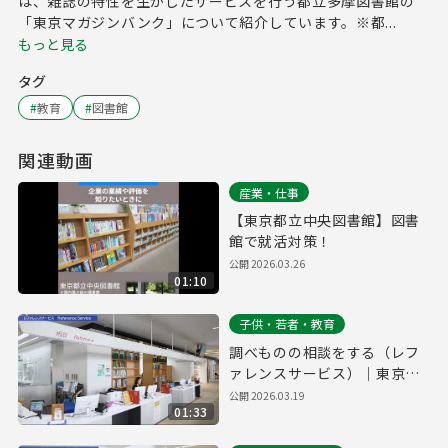
は、雑誌の特性を生かしたサービスを行う都立多摩図書館の
「東京マガジンバンク」について紹介しています。※都...
もっと見る
タグ
#
教育
#
図書館
関連動画
産業・仕事
【東京都立中央図書館】図書
館で就活対策！
公開
2026.03.26
01:10
子供・若者・教育
調べものの相談をする（レフ
ァレンスサービス）｜東京都
立多摩図書館利用案内#6
公開
2026.03.19
01:33