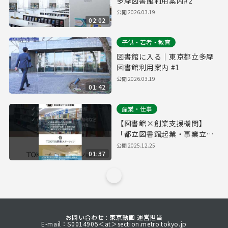
多摩図書館利用案内#2
公開
2026.03.19
02:02
子供・若者・教育
図書館に入る｜東京都立多摩
図書館利用案内 #1
公開
2026.03.19
01:42
産業・仕事
【図書館×創業支援機関】
「都立図書館起業・事業立案
ワークシート」でビジネスプ
公開
2025.12.25
01:37
ランをブラッシュアップ
お問い合わせ : 東京動画 運営担当
E-mail：S0014905＜at＞section.metro.tokyo.jp