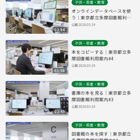
子供・若者・教育
オンラインデータベースを使
う｜東京都立多摩図書館利用
案内#5
公開
2026.03.19
02:54
子供・若者・教育
本をコピーする｜東京都立多
摩図書館利用案内#4
公開
2026.03.19
01:58
子供・若者・教育
書庫の本を見る｜東京都立多
摩図書館利用案内#3
公開
2026.03.19
02:43
子供・若者・教育
図書館の本を探す｜東京都立