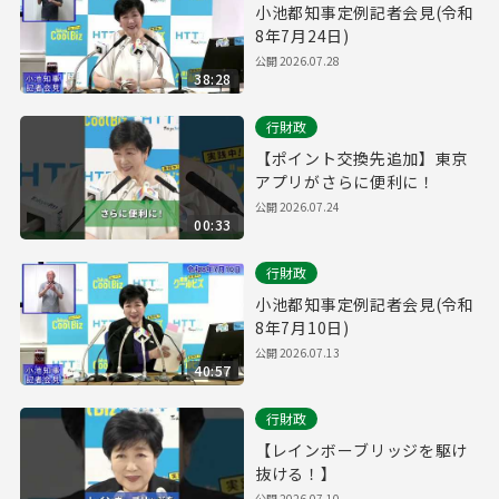
小池都知事定例記者会見(令和
8年7月24日)
公開
2026.07.28
38:28
行財政
【ポイント交換先追加】東京
アプリがさらに便利に！
公開
2026.07.24
00:33
行財政
小池都知事定例記者会見(令和
8年7月10日)
公開
2026.07.13
40:57
行財政
【レインボーブリッジを駆け
抜ける！】
公開
2026.07.10