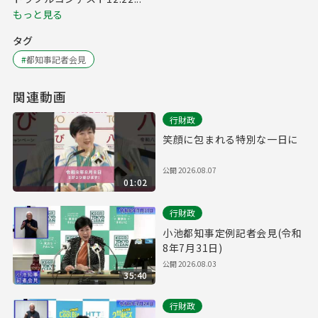
もっと見る
タグ
#
都知事記者会見
関連動画
行財政
笑顔に包まれる特別な一日に
公開
2026.08.07
01:02
行財政
小池都知事定例記者会見(令和
8年7月31日)
公開
2026.08.03
35:40
行財政