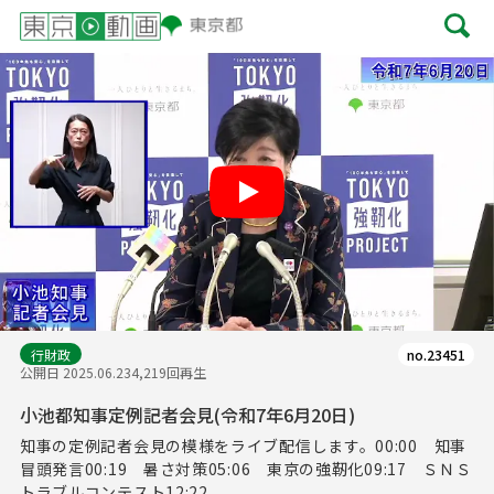
Play
行財政
no.23451
公開日 2025.06.23
4,219回再生
小池都知事定例記者会見(令和7年6月20日)
知事の定例記者会見の模様をライブ配信します。00:00 知事
冒頭発言00:19 暑さ対策05:06 東京の強靭化09:17 ＳＮＳ
トラブルコンテスト12:22...