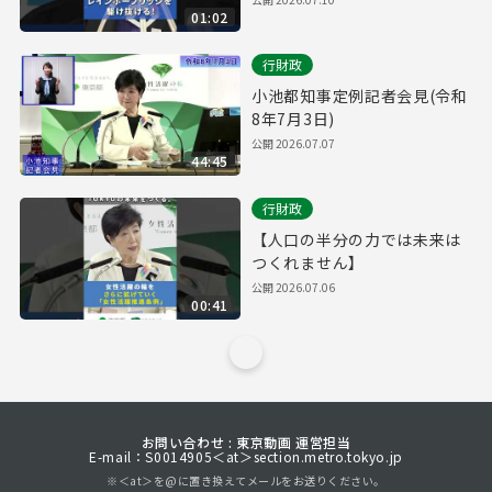
01:02
行財政
小池都知事定例記者会見(令和
8年7月3日)
公開
2026.07.07
44:45
行財政
【人口の半分の力では未来は
つくれません】
公開
2026.07.06
00:41
お問い合わせ : 東京動画 運営担当
E-mail：S0014905＜at＞section.metro.tokyo.jp
※＜at＞を@に置き換えてメールをお送りください。