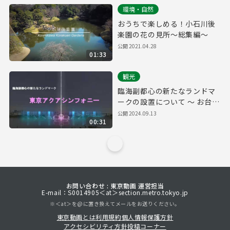
環境・自然
おうちで楽しめる！小石川後
楽園の花の見所～総集編～
公開
2021.04.28
01:33
観光
臨海副都心の新たなランドマ
ークの設置について ～ お台場
海浜公園に噴水「東京アクア
公開
2024.09.13
00:31
シンフォニー」を整備 ～
お問い合わせ : 東京動画 運営担当
E-mail：S0014905＜at＞section.metro.tokyo.jp
※＜at＞を@に置き換えてメールをお送りください。
東京動画とは
利用規約
個人情報保護方針
アクセシビリティ方針
投稿コーナー