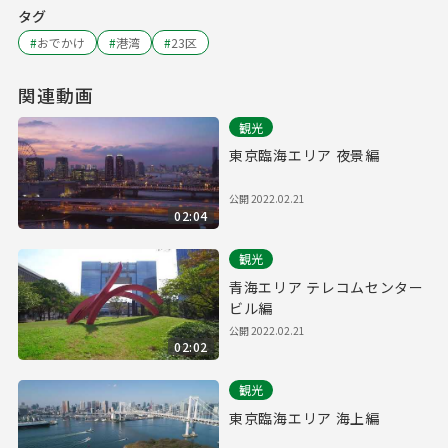
タグ
#
おでかけ
#
港湾
#
23区
関連動画
観光
東京臨海エリア 夜景編
公開
2022.02.21
02:04
観光
青海エリア テレコムセンター
ビル編
公開
2022.02.21
02:02
観光
東京臨海エリア 海上編