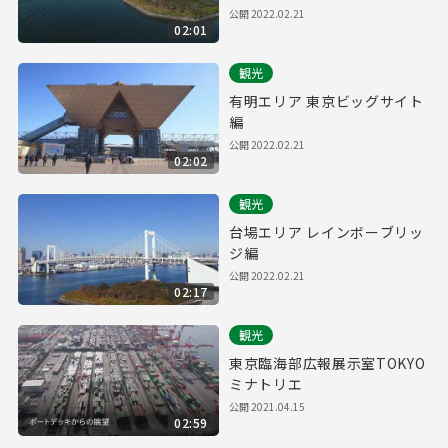
公開
2022.02.21
02:01
観光
有明エリア 東京ビッグサイト
編
公開
2022.02.21
02:02
観光
台場エリア レインボーブリッ
ジ編
公開
2022.02.21
02:17
観光
東京臨海部広報展示室TOKYO
ミナトリエ
公開
2021.04.15
02:59