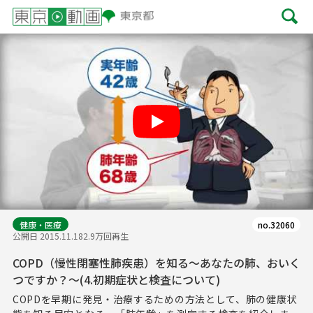
Play
健康・医療
no.32060
公開日 2015.11.18
2.9万回再生
COPD（慢性閉塞性肺疾患）を知る～あなたの肺、おいく
つですか？～(4.初期症状と検査について)
COPDを早期に発見・治療するための方法として、肺の健康状