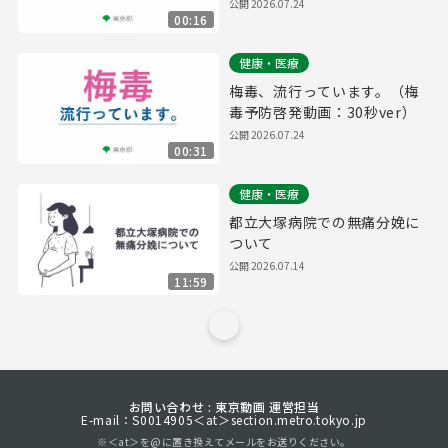
公開
2026.07.24
00:16
健康・医療
梅毒、流行っています。（梅
毒予防啓発動画：30秒ver）
公開
2026.07.24
00:31
健康・医療
都立大塚病院での無痛分娩に
ついて
公開
2026.07.14
11:59
お問い合わせ : 東京動画 運営担当
E-mail：S0014905＜at＞section.metro.tokyo.jp
※＜at＞を@に置き換えてメールをお送りください。