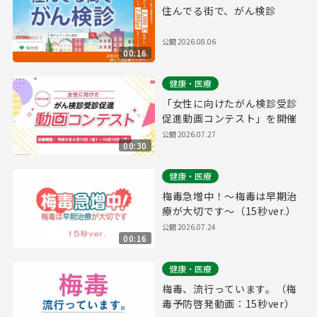
住んでる街で、がん検診
公開
2026.08.06
00:16
健康・医療
「女性に向けたがん検診受診
促進動画コンテスト」を開催
公開
2026.07.27
00:30
健康・医療
梅毒急増中！～梅毒は早期治
療が大切です～（15秒ver.）
公開
2026.07.24
00:16
健康・医療
梅毒、流行っています。（梅
毒予防啓発動画：15秒ver）