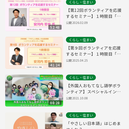
くらし・住まい
【第12回ボランティアを応援
するセミナー】１時限目「や
さしい英語」で、フレーズ講
公開
2026.02.09
52:48
座！
くらし・住まい
【第９回ボランティアを応援
するセミナー】１時限目「や
さしい英語」で、フレーズ講
公開
2025.04.25
41:24
座！
くらし・住まい
【外国人おもてなし語学ボラ
ンティア】スペシャルインタ
ビュー
公開
2021.10.08
08:28
くらし・住まい
「やさしい日本語」はじめま