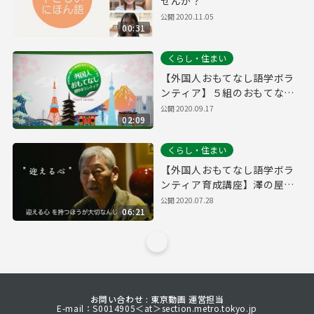
せんか？
公開
2020.11.05
00:31
くらし・住まい
【外国人おもてなし語学ボラ
ンティア】５組のおもてなし
活動まとめ編（short ver.）
公開
2020.09.17
02:09
くらし・住まい
【外国人おもてなし語学ボラ
ンティア育成講座】澤の屋
の“おもてなし”
公開
2020.07.28
06:21
お問い合わせ : 東京動画 運営担当
E-mail：S0014905＜at＞section.metro.tokyo.jp