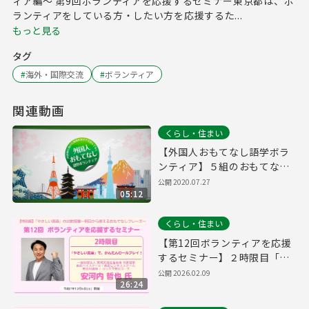
ィア編～ 第9回ボランティアを応援するセミナー東京都は、ボ
ランティアをしている方・したい方を応援するた...
もっと見る
タグ
#
海外・国際交流
#
ボランティア
関連動画
くらし・住まい
【外国人おもてなし語学ボラ
ンティア】５組のおもてなし
活動（まとめ編）
公開
2020.07.27
05:12
くらし・住まい
【第12回ボランティアを応援
するセミナー】２時限目「や
さしい英語」で、かんたんロ
公開
2026.02.09
26:24
ールプレイ！