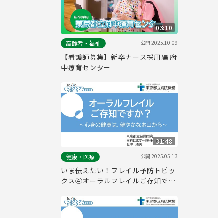
03:10
公開
2025.10.09
高齢者・福祉
【看護師募集】新卒ナース採用編 府
中療育センター
31:48
公開
2025.05.13
健康・医療
いま伝えたい！フレイル予防トピッ
クス④オーラルフレイルご存知です
か？ ～心身の健康は、健やかなお口
から～