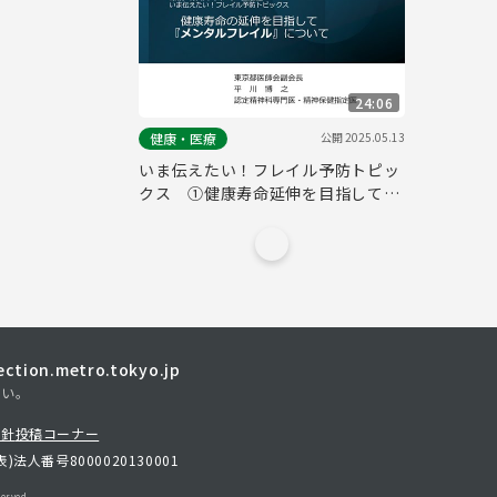
24:06
公開
2025.05.13
健康・医療
いま伝えたい！フレイル予防トピッ
クス ①健康寿命延伸を目指して～
メンタルフレイルについて～
tion.metro.tokyo.jp
さい。
方針
投稿コーナー
表)
法人番号8000020130001
erved.