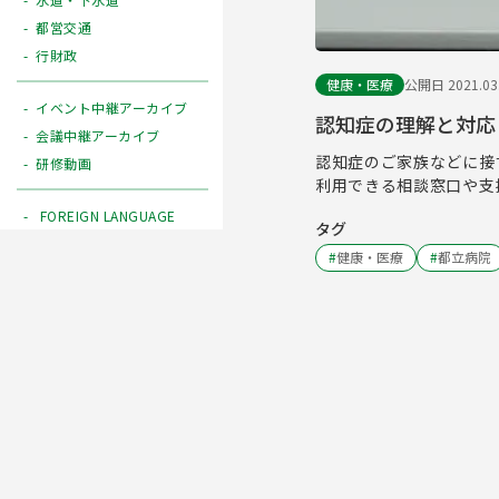
都営交通
行財政
健康・医療
公開日 2021.03
イベント中継アーカイブ
認知症の理解と対応
会議中継アーカイブ
認知症のご家族などに接
研修動画
利用できる相談窓口や支
FOREIGN LANGUAGE
タグ
#
健康・医療
#
都立病院