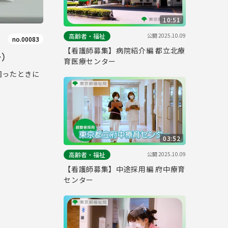
10:51
公開
2025.10.09
高齢者・福祉
no.00083
【看護師募集】病院紹介編 都立北療
ー）
育医療センター
困ったときに
03:52
公開
2025.10.09
高齢者・福祉
【看護師募集】中途採用編 府中療育
センター