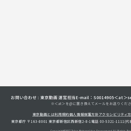
お問い合わせ : 東京動画 運営担当
E-mail：S0014905＜at＞sec
※＜at＞を@に置き換えてメールをお送りくだ
東京動画とは
利用規約
個人情報保護方針
アクセシビリティ
東京都庁 〒163-8001 東京都新宿区西新宿2-8-1
電話 03-5321-1111(代
Copyright©︎2017 Tokyo Metropolitan
Government.All Rights Res