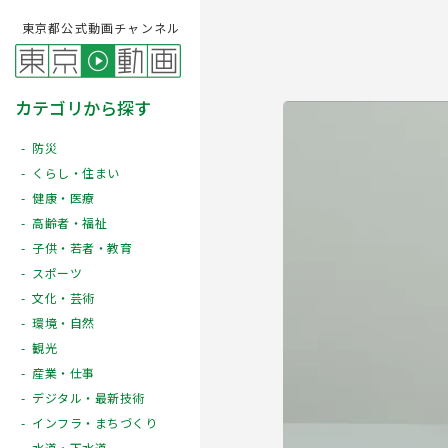
東京都公式動画チャンネル
カテゴリから探す
防災
くらし・住まい
健康・医療
高齢者・福祉
子供・若者・教育
スポーツ
文化・芸術
Play
環境・自然
観光
産業・仕事
デジタル・最新技術
インフラ・まちづくり
水道・下水道