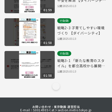
不安を解消 【ダイバーシテ
ィ】
公開
2025.03.13
01:59
行財政
戦略2-3 子育てしやすい環境
づくり 【ダイバーシティ】
公開
2025.03.13
01:58
行財政
戦略3-1 「新たな教育のスタ
イル」を都立高校から展開
【ダイバーシティ】
公開
2025.03.13
01:58
お問い合わせ : 東京動画 運営担当
E-mail：S0014905＜at＞section.metro.tokyo.jp