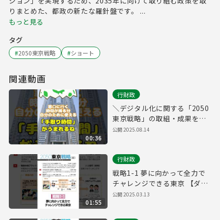
ジョン」を実現するため、2035年に向けて取り組む政策を取
りまとめた、都政の新たな羅針盤です。 ...
もっと見る
タグ
#
2050東京戦略
#
ショート
関連動画
行財政
＼デジタル化に関する「2050
東京戦略」の取組・成果をご
紹介！／
公開
2025.08.14
00:36
行財政
戦略1-1 夢に向かって全力で
チャレンジできる東京 【ダイ
バーシティ】
公開
2025.03.13
01:55